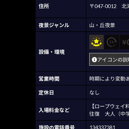
住所
〒047-001
夜景ジャンル
山・丘夜景
設備・環境
アイコンの説
営業時間
時期により変動
定休日
なし
【ロープウェイ
入場料金など
往復 大人（中学生
134337381
施設の電話番号