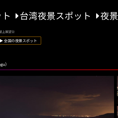
ット
台湾夜景スポット
夜
 屋上展望台
▶ 全国の夜景スポット
gu）