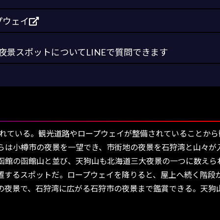
プウェイ
景スポットについてLINEで質問できます
知られている。観光道路やロープウェイが整備されていることか
らは小樽市の夜景を一望でき、市街地の夜景を石狩湾と山々が
函館の函館山と並び、天狗山も北海道三大夜景の一つに数えら
するスポットだ。ロープウェイを降りると、屋上へ続く階段
の夜景で、石狩湾に広がる石狩市の夜景まで鑑賞できる。天狗