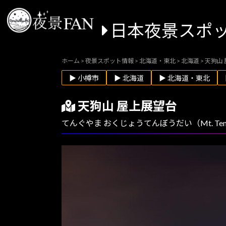
日本夜景スポ
ホーム
>
夜景スポット情報
>
北海道・東北
>
北海道
>
天狗山
▶ 小樽市
▶ 北海道
▶ 北海道・東北
天狗山 屋上展望台
てんぐやま おくじょうてんぼうだい（Mt. Ten