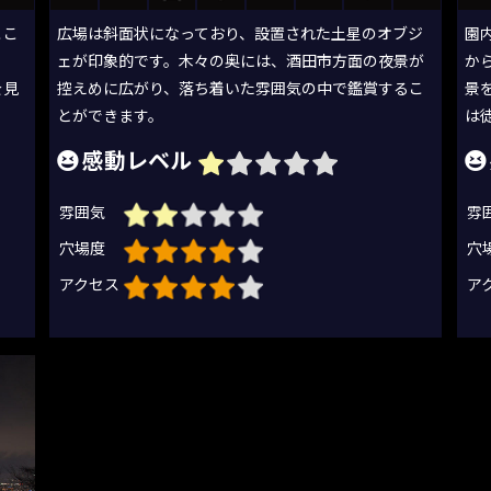
ここ
広場は斜面状になっており、設置された土星のオブジ
園
ら
ェが印象的です。木々の奥には、酒田市方面の夜景が
か
を見
控えめに広がり、落ち着いた雰囲気の中で鑑賞するこ
景
とができます。
は
感動レベル
雰囲気
雰
穴場度
穴
アクセス
ア