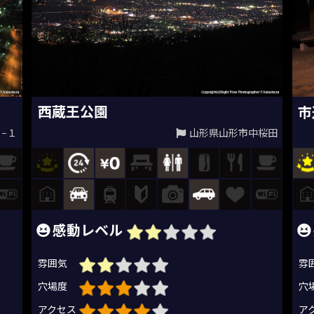
西蔵王公園
市
山形県山形市中桜田
−１
感動レベル
雰囲気
雰
穴場度
穴
アクセス
ア