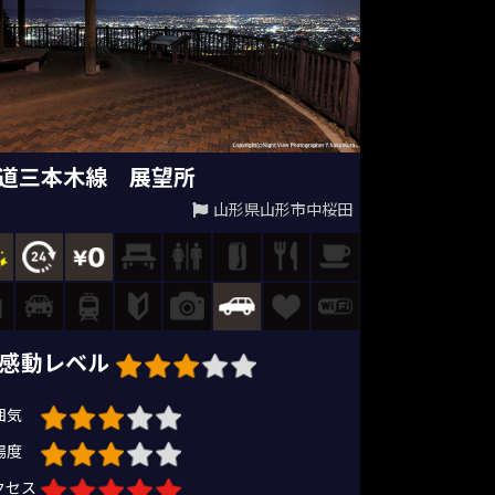
道三本木線 展望所
山形県山形市中桜田
感動レベル
囲気
場度
クセス