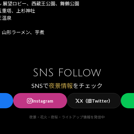
ル 展望ロビー、西蔵王公園、舞鶴公園
五重塔、上杉神社
王温泉
、山形ラーメン、芋煮
SNS Follow
SNSで
夜景情報
をチェック
Instagram
X（旧Twitter）
夜景・花火・夜桜・ライトアップ情報を発信中