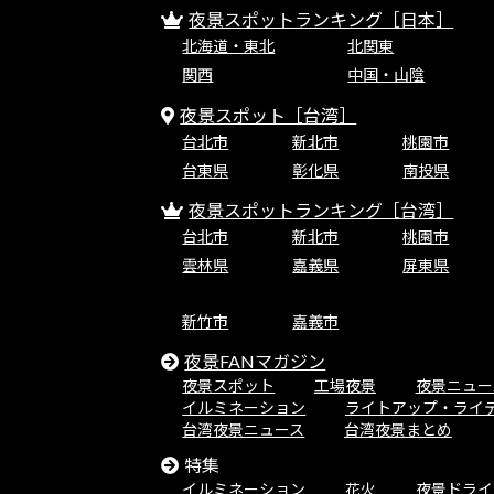
夜景スポットランキング［日本］
北海道・東北
北関東
関西
中国・山陰
夜景スポット［台湾］
台北市
新北市
桃園市
台東県
彰化県
南投県
夜景スポットランキング［台湾］
台北市
新北市
桃園市
雲林県
嘉義県
屏東県
新竹市
嘉義市
夜景FANマガジン
夜景スポット
工場夜景
夜景ニュー
イルミネーション
ライトアップ・ライ
台湾夜景ニュース
台湾夜景まとめ
特集
イルミネーション
花火
夜景ドライ