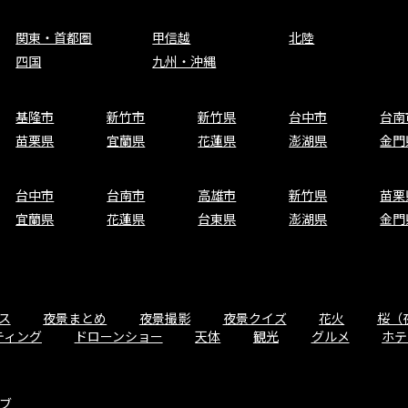
関東・首都圏
甲信越
北陸
四国
九州・沖縄
基隆市
新竹市
新竹県
台中市
台南
苗栗県
宜蘭県
花蓮県
澎湖県
金門
台中市
台南市
高雄市
新竹県
苗栗
宜蘭県
花蓮県
台東県
澎湖県
金門
ス
夜景まとめ
夜景撮影
夜景クイズ
花火
桜（
ティング
ドローンショー
天体
観光
グルメ
ホテ
ブ