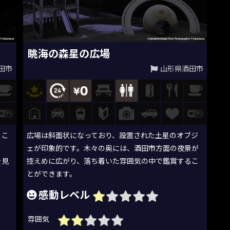
眺海の森星の広場
田市
山形県酒田市
ここ
広場は斜面状になっており、設置された土星のオブジ
ら
ェが印象的です。木々の奥には、酒田市方面の夜景が
を見
控えめに広がり、落ち着いた雰囲気の中で鑑賞するこ
とができます。
感動レベル
雰囲気