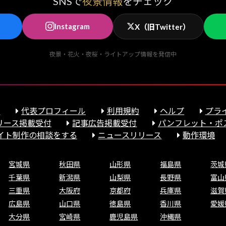
SNSで
夜景情報
をチェック
Instagram
X（旧Twitter）
夜景・花火・夜桜・ライトアップ情報を発信中
報
代表プロフィール
利用規約
ヘルプ
プラ
リース掲載受付
記事広告掲載受付
パンフレット・ポ
サイト制作の相談をする
ニュースリリース
動作環境
宮城県
秋田県
山形県
福島県
茨城
千葉県
新潟県
山梨県
長野県
富山
三重県
大阪府
京都府
兵庫県
滋賀
広島県
山口県
徳島県
香川県
愛媛
大分県
宮崎県
鹿児島県
沖縄県