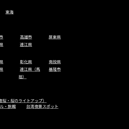
東海
市
高雄市
屏東県
県
連江県
県
彰化県
南投県
県
連江県（馬
基隆市
祖）
夜桜・桜のライトアップ）
ル・旅館
台湾夜景スポット