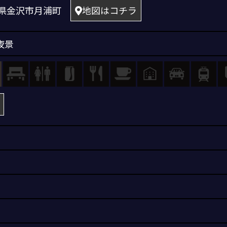
 石川県金沢市月浦町
地図はコチラ
夜景