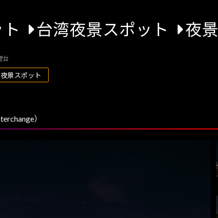
ット
台湾夜景スポット
夜
望台
の夜景スポット
rchange）