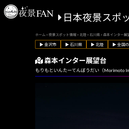
日本夜景スポ
ホーム
>
夜景スポット情報
>
北陸
>
石川県
>
森本インター展
▶ 金沢市
▶ 石川県
▶ 北陸
▶ 全国
森本インター展望台
もりもといんたーてんぼうだい（Morimoto Inte