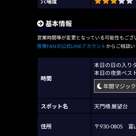
穴場度
基本情報
営業時間等が変更となっている可能性もござ
夜景FANの公式LINEアカウント
からご相談い
本日の日の入
本日の夜景ベス
時間
年間マジック
スポット名
天門橋 展望台
住所
〒930-080