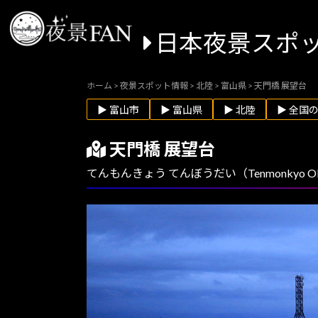
日本夜景スポ
ホーム
>
夜景スポット情報
>
北陸
>
富山県
>
天門橋 展望台
▶ 富山市
▶ 富山県
▶ 北陸
▶ 全国
天門橋 展望台
てんもんきょう てんぼうだい（Tenmonkyo Obs