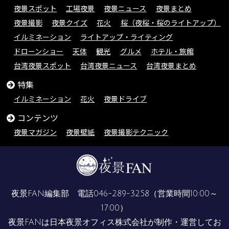
夜景スポット
工場夜景
夜景ニュース
夜景まとめ
夜景撮影
夜景クイズ
花火
桜（夜桜・桜のライトアップ）
イルミネーション
ライトアップ・ライティング
ドローンショー
天体
観光
グルメ
ホテル・旅館
台湾夜景スポット
台湾夜景ニュース
台湾夜景まとめ
特集
イルミネーション
花火
夜景ドライブ
コンテンツ
夜景マガジン
夜景壁紙
夜景撮影テクニック
夜景FAN編集部 電話
046-289-3258
（営業時間10:00～
17:00）
夜景FANは
日本夜景オフィス株式会社
が制作・運営してお