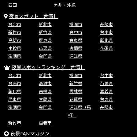
四国
九州・沖縄
夜景スポット［台湾］
台北市
新北市
桃園市
基隆市
新竹市
新竹県
台中市
台南市
高雄市
屏東県
台東県
彰化県
南投県
苗栗県
宜蘭県
花蓮県
澎湖県
金門県
連江県
夜景スポットランキング［台湾］
台北市
新北市
桃園市
台中市
台南市
高雄市
新竹県
苗栗県
彰化県
南投県
雲林県
嘉義県
屏東県
宜蘭県
花蓮県
台東県
澎湖県
金門県
連江県（馬
基隆市
祖）
新竹市
嘉義市
夜景FANマガジン