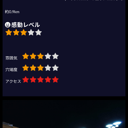
約0.9km
感動レベル
雰囲気
穴場度
アクセス