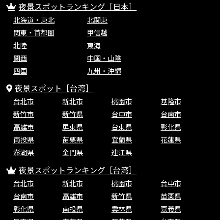
夜景スポットランキング［日本］
北海道・東北
北関東
関東・首都圏
甲信越
北陸
東海
関西
中国・山陰
四国
九州・沖縄
夜景スポット［台湾］
台北市
新北市
桃園市
基隆市
新竹市
新竹県
台中市
台南市
高雄市
屏東県
台東県
彰化県
南投県
苗栗県
宜蘭県
花蓮県
澎湖県
金門県
連江県
夜景スポットランキング［台湾］
台北市
新北市
桃園市
台中市
台南市
高雄市
新竹県
苗栗県
彰化県
南投県
雲林県
嘉義県