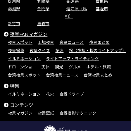
屏東県
宜蘭県
花蓮県
台東県
澎湖県
金門県
連江県（馬
基隆市
祖）
新竹市
嘉義市
夜景FANマガジン
夜景スポット
工場夜景
夜景ニュース
夜景まとめ
夜景撮影
夜景クイズ
花火
桜（夜桜・桜のライトアップ）
イルミネーション
ライトアップ・ライティング
ドローンショー
天体
観光
グルメ
ホテル・旅館
台湾夜景スポット
台湾夜景ニュース
台湾夜景まとめ
特集
イルミネーション
花火
夜景ドライブ
コンテンツ
夜景マガジン
夜景壁紙
夜景撮影テクニック