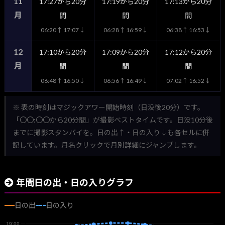
11
17:27から20分
17:19から20分
17:13から20分
月
間
間
間
06:20↑ 17:07↓
06:28↑ 16:59↓
06:38↑ 16:53↓
12
17:10から20分
17:09から20分
17:12から20分
月
間
間
間
06:48↑ 16:50↓
06:56↑ 16:49↓
07:02↑ 16:52↓
※ 表の時刻はマジックアワー開始時刻（日没後20分）です。
「〇〇:〇〇から20分間」が撮影ベストタイムです。日没10分後
までに撮影スタンバイを。日の出↑・日の入り↓も各セルに併
記しています。月名クリックで月別詳細にジャンプします。
年間日の出・日の入りグラフ
日の出
日の入り