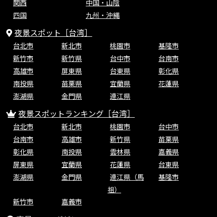
関西
中国・山陰
四国
九州・沖縄
夜景スポット［台湾］
台北市
新北市
桃園市
基隆市
新竹市
新竹県
台中市
台南市
高雄市
屏東県
台東県
彰化県
南投県
苗栗県
宜蘭県
花蓮県
澎湖県
金門県
連江県
夜景スポットランキング［台湾］
台北市
新北市
桃園市
台中市
台南市
高雄市
新竹県
苗栗県
彰化県
南投県
雲林県
嘉義県
屏東県
宜蘭県
花蓮県
台東県
澎湖県
金門県
連江県（馬
基隆市
祖）
新竹市
嘉義市