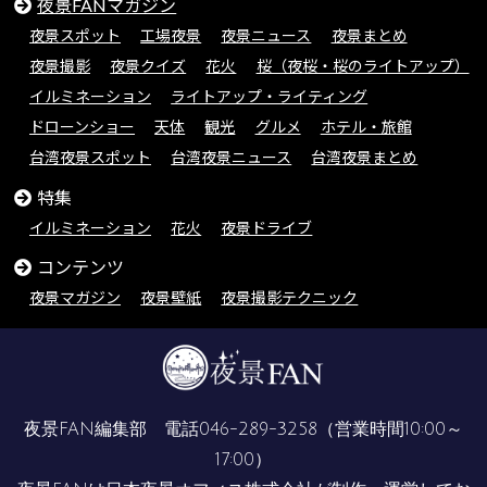
夜景FANマガジン
夜景スポット
工場夜景
夜景ニュース
夜景まとめ
夜景撮影
夜景クイズ
花火
桜（夜桜・桜のライトアップ）
イルミネーション
ライトアップ・ライティング
ドローンショー
天体
観光
グルメ
ホテル・旅館
台湾夜景スポット
台湾夜景ニュース
台湾夜景まとめ
特集
イルミネーション
花火
夜景ドライブ
コンテンツ
夜景マガジン
夜景壁紙
夜景撮影テクニック
夜景FAN編集部 電話
046-289-3258
（営業時間10:00～
17:00）