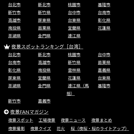
台北市
新北市
桃園市
基隆市
新竹市
新竹県
台中市
台南市
高雄市
屏東県
台東県
彰化県
南投県
苗栗県
宜蘭県
花蓮県
澎湖県
金門県
連江県
夜景スポットランキング［台湾］
台北市
新北市
桃園市
台中市
台南市
高雄市
新竹県
苗栗県
彰化県
南投県
雲林県
嘉義県
屏東県
宜蘭県
花蓮県
台東県
澎湖県
金門県
連江県（馬
基隆市
祖）
新竹市
嘉義市
夜景FANマガジン
夜景スポット
工場夜景
夜景ニュース
夜景まとめ
夜景撮影
夜景クイズ
花火
桜（夜桜・桜のライトアップ）