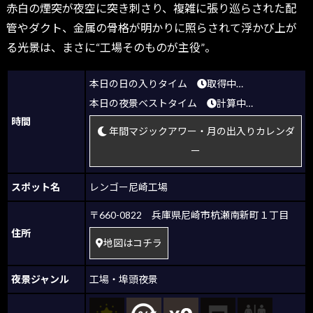
赤白の煙突が夜空に突き刺さり、複雑に張り巡らされた配
管やダクト、金属の骨格が明かりに照らされて浮かび上が
る光景は、まさに“工場そのものが主役”。
本日の日の入りタイム
取得中…
本日の夜景ベストタイム
計算中…
時間
年間マジックアワー・月の出入りカレンダ
ー
スポット名
レンゴー尼崎工場
〒660-0822 兵庫県尼崎市杭瀬南新町１丁目
住所
地図はコチラ
夜景ジャンル
工場・埠頭夜景