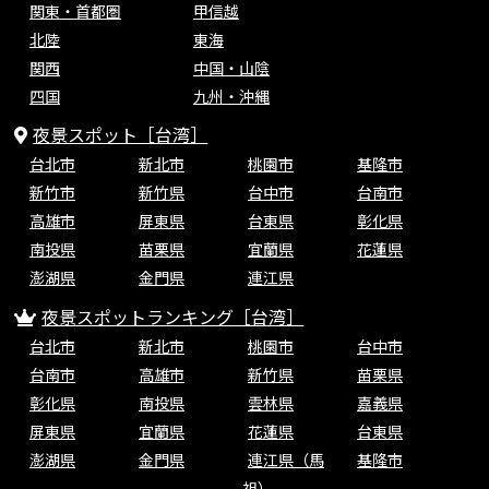
関東・首都圏
甲信越
北陸
東海
関西
中国・山陰
四国
九州・沖縄
夜景スポット［台湾］
台北市
新北市
桃園市
基隆市
新竹市
新竹県
台中市
台南市
高雄市
屏東県
台東県
彰化県
南投県
苗栗県
宜蘭県
花蓮県
澎湖県
金門県
連江県
夜景スポットランキング［台湾］
台北市
新北市
桃園市
台中市
台南市
高雄市
新竹県
苗栗県
彰化県
南投県
雲林県
嘉義県
屏東県
宜蘭県
花蓮県
台東県
澎湖県
金門県
連江県（馬
基隆市
祖）