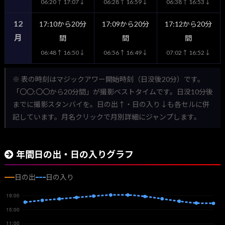
06:20↑ 17:07↓
06:28↑ 16:59↓
06:38↑ 16:53↓
12
17:10から20分
17:09から20分
17:12から20分
月
間
間
間
06:48↑ 16:50↓
06:56↑ 16:49↓
07:02↑ 16:52↓
※ 表の時刻はマジックアワー開始時刻（日没後20分）です。
「〇〇:〇〇から20分間」が撮影ベストタイムです。日没10分後
までに撮影スタンバイを。日の出↑・日の入り↓も各セルに併
記しています。月名クリックで月別詳細にジャンプします。
年間日の出・日の入りグラフ
日の出
日の入り