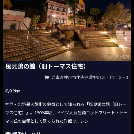
風見鶏の館（旧トーマス住宅）
兵庫県神戸市中央区北野町３丁目１３−３
約0.9km
神戸・北野異人館街の象徴として知られる「風見鶏の館（旧トー
マス住宅）」。1909年頃、ドイツ人貿易商ゴットフリート・トー
マス氏の自邸として建てられた洋館で、レン