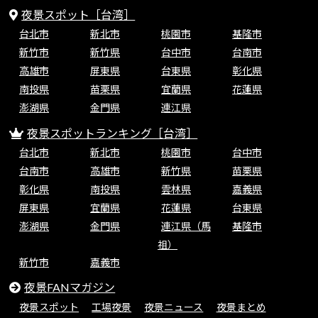
夜景スポット［台湾］
台北市
新北市
桃園市
基隆市
新竹市
新竹県
台中市
台南市
高雄市
屏東県
台東県
彰化県
南投県
苗栗県
宜蘭県
花蓮県
澎湖県
金門県
連江県
夜景スポットランキング［台湾］
台北市
新北市
桃園市
台中市
台南市
高雄市
新竹県
苗栗県
彰化県
南投県
雲林県
嘉義県
屏東県
宜蘭県
花蓮県
台東県
澎湖県
金門県
連江県（馬
基隆市
祖）
新竹市
嘉義市
夜景FANマガジン
夜景スポット
工場夜景
夜景ニュース
夜景まとめ