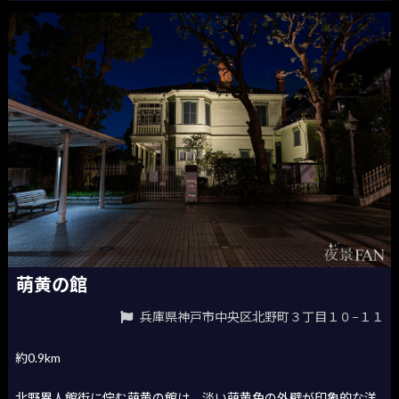
萌黄の館
兵庫県神戸市中央区北野町３丁目１０−１１
約0.9km
北野異人館街に佇む萌黄の館は、淡い萌黄色の外壁が印象的な洋