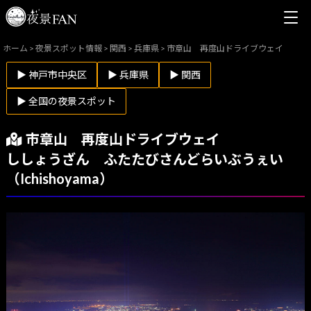
ホーム
>
夜景スポット情報
>
関西
>
兵庫県
>
市章山 再度山ドライブウェイ
▶ 神戸市中央区
▶ 兵庫県
▶ 関西
▶ 全国の夜景スポット
市章山 再度山ドライブウェイ
ししょうざん ふたたびさんどらいぶうぇい
（Ichishoyama）