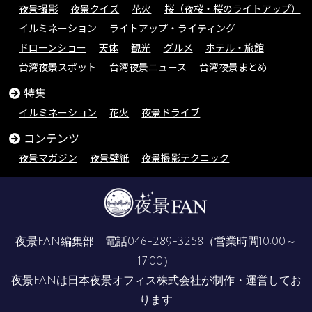
夜景撮影
夜景クイズ
花火
桜（夜桜・桜のライトアップ）
イルミネーション
ライトアップ・ライティング
ドローンショー
天体
観光
グルメ
ホテル・旅館
台湾夜景スポット
台湾夜景ニュース
台湾夜景まとめ
特集
イルミネーション
花火
夜景ドライブ
コンテンツ
夜景マガジン
夜景壁紙
夜景撮影テクニック
夜景FAN編集部 電話
046-289-3258
（営業時間10:00～
17:00）
夜景FANは
日本夜景オフィス株式会社
が制作・運営してお
ります