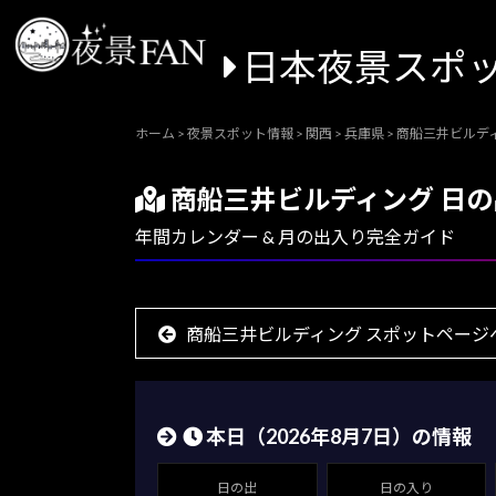
日本夜景スポ
ホーム
>
夜景スポット情報
>
関西
>
兵庫県
>
商船三井ビルデ
商船三井ビルディング 日
年間カレンダー & 月の出入り完全ガイド
商船三井ビルディング スポットページ
本日（
2026年8月7日
）の情報
日の出
日の入り