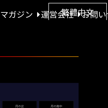
繁體中文
景マガジン
運営会社
お問い
月の出
月の南中