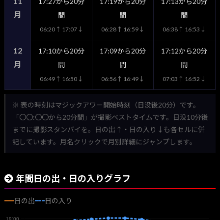
11
17:27から20分
17:19から20分
17:13から20分
月
間
間
間
06:20↑ 17:07↓
06:28↑ 16:59↓
06:38↑ 16:53↓
12
17:10から20分
17:09から20分
17:12から20分
月
間
間
間
06:49↑ 16:50↓
06:56↑ 16:49↓
07:03↑ 16:52↓
※ 表の時刻はマジックアワー開始時刻（日没後20分）です。
「〇〇:〇〇から20分間」が撮影ベストタイムです。日没10分後
までに撮影スタンバイを。日の出↑・日の入り↓も各セルに併
記しています。月名クリックで月別詳細にジャンプします。
年間日の出・日の入りグラフ
日の出
日の入り