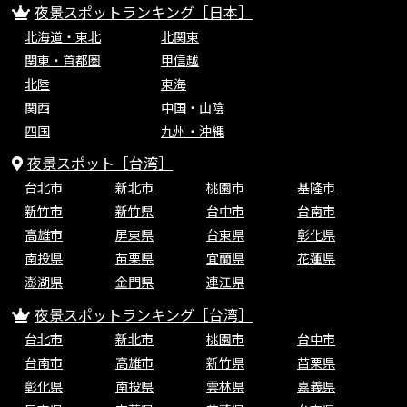
夜景スポットランキング［日本］
北海道・東北
北関東
関東・首都圏
甲信越
北陸
東海
関西
中国・山陰
四国
九州・沖縄
夜景スポット［台湾］
台北市
新北市
桃園市
基隆市
新竹市
新竹県
台中市
台南市
高雄市
屏東県
台東県
彰化県
南投県
苗栗県
宜蘭県
花蓮県
澎湖県
金門県
連江県
夜景スポットランキング［台湾］
台北市
新北市
桃園市
台中市
台南市
高雄市
新竹県
苗栗県
彰化県
南投県
雲林県
嘉義県