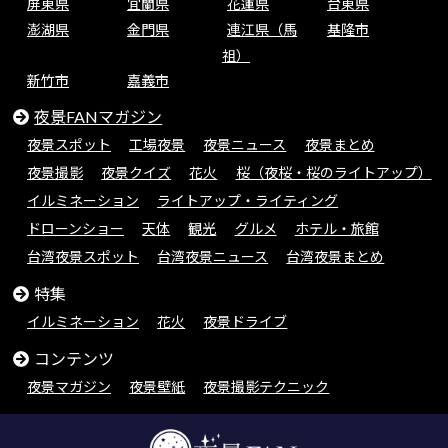
屏東県
宜蘭県
花蓮県
台東県
澎湖県
金門県
連江県（馬
基隆市
祖）
新竹市
嘉義市
夜景FANマガジン
夜景スポット
工場夜景
夜景ニュース
夜景まとめ
夜景撮影
夜景クイズ
花火
桜（夜桜・桜のライトアップ）
イルミネーション
ライトアップ・ライティング
ドローンショー
天体
観光
グルメ
ホテル・旅館
台湾夜景スポット
台湾夜景ニュース
台湾夜景まとめ
特集
イルミネーション
花火
夜景ドライブ
コンテンツ
夜景マガジン
夜景壁紙
夜景撮影テクニック