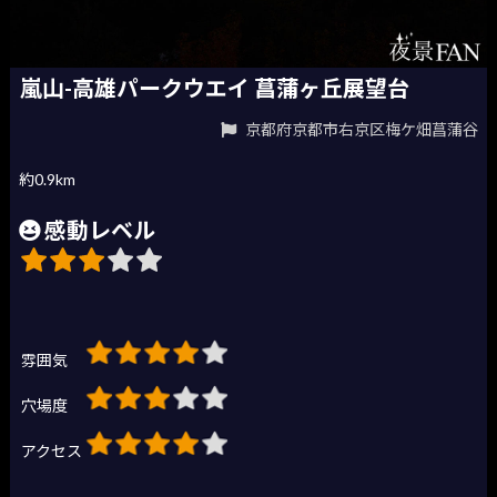
嵐山-高雄パークウエイ 菖蒲ヶ丘展望台
京都府京都市右京区梅ケ畑菖蒲谷
約0.9km
感動レベル
雰囲気
穴場度
アクセス