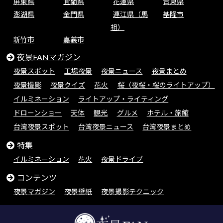
屏東県
宜蘭県
花蓮県
台東県
澎湖県
金門県
連江県（馬
基隆市
祖）
新竹市
嘉義市
夜景FANマガジン
夜景スポット
工場夜景
夜景ニュース
夜景まとめ
夜景撮影
夜景クイズ
花火
桜（夜桜・桜のライトアップ）
イルミネーション
ライトアップ・ライティング
ドローンショー
天体
観光
グルメ
ホテル・旅館
台湾夜景スポット
台湾夜景ニュース
台湾夜景まとめ
特集
イルミネーション
花火
夜景ドライブ
コンテンツ
夜景マガジン
夜景壁紙
夜景撮影テクニック