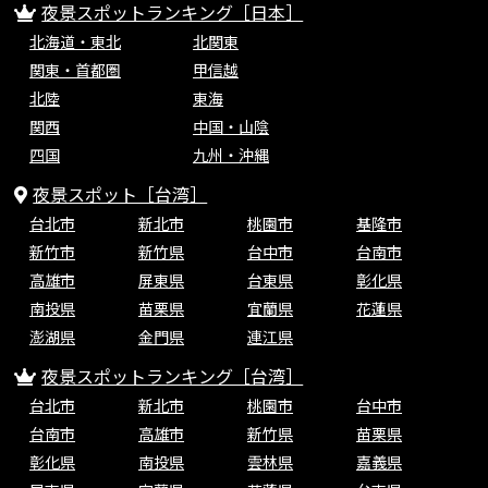
夜景スポットランキング［日本］
北海道・東北
北関東
関東・首都圏
甲信越
北陸
東海
関西
中国・山陰
四国
九州・沖縄
夜景スポット［台湾］
台北市
新北市
桃園市
基隆市
新竹市
新竹県
台中市
台南市
高雄市
屏東県
台東県
彰化県
南投県
苗栗県
宜蘭県
花蓮県
澎湖県
金門県
連江県
夜景スポットランキング［台湾］
台北市
新北市
桃園市
台中市
台南市
高雄市
新竹県
苗栗県
彰化県
南投県
雲林県
嘉義県