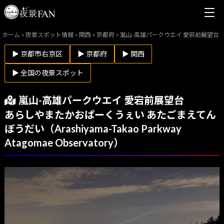
ホーム
>
夜景スポット情報
>
関西
>
京都府
>
嵐山-高雄パークウエイ 愛宕前展望台
▶ 京都市右京区
▶ 京都府
▶ 関西
▶ 全国の夜景スポット
嵐山-高雄パークウエイ 愛宕前展望台
あらしやまたかおぱーくうぇい あたごまえてん
ぼうだい（Arashiyama-Takao Parkway
Atagomae Observatory）