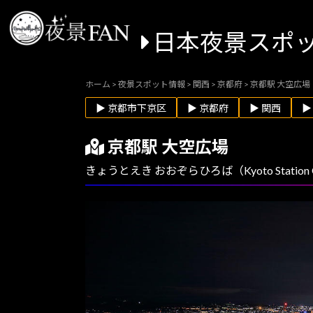
日本夜景スポ
ホーム
>
夜景スポット情報
>
関西
>
京都府
>
京都駅 大空広場
▶ 京都市下京区
▶ 京都府
▶ 関西
▶
京都駅 大空広場
きょうとえき おおぞらひろば（Kyoto Station Ob