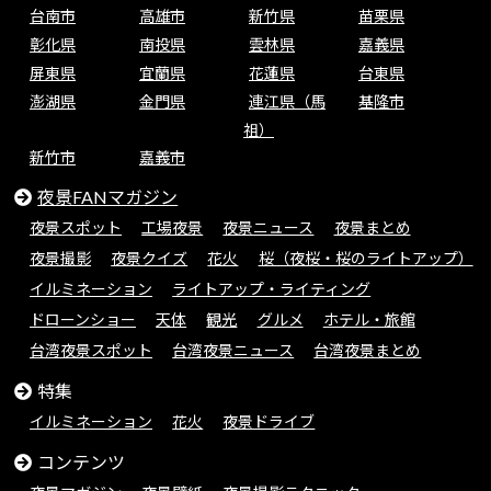
台南市
高雄市
新竹県
苗栗県
彰化県
南投県
雲林県
嘉義県
屏東県
宜蘭県
花蓮県
台東県
澎湖県
金門県
連江県（馬
基隆市
祖）
新竹市
嘉義市
夜景FANマガジン
夜景スポット
工場夜景
夜景ニュース
夜景まとめ
夜景撮影
夜景クイズ
花火
桜（夜桜・桜のライトアップ）
イルミネーション
ライトアップ・ライティング
ドローンショー
天体
観光
グルメ
ホテル・旅館
台湾夜景スポット
台湾夜景ニュース
台湾夜景まとめ
特集
イルミネーション
花火
夜景ドライブ
コンテンツ