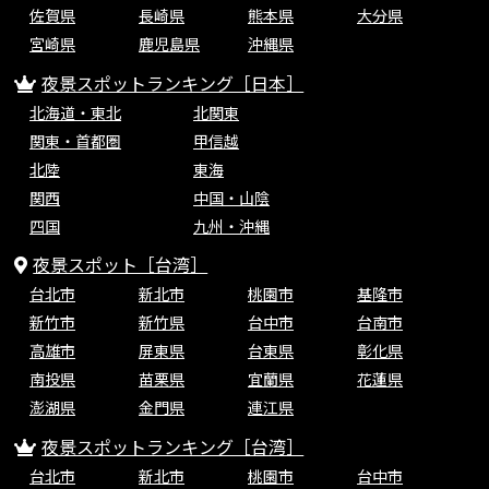
佐賀県
長崎県
熊本県
大分県
宮崎県
鹿児島県
沖縄県
夜景スポットランキング［日本］
北海道・東北
北関東
関東・首都圏
甲信越
北陸
東海
関西
中国・山陰
四国
九州・沖縄
夜景スポット［台湾］
台北市
新北市
桃園市
基隆市
新竹市
新竹県
台中市
台南市
高雄市
屏東県
台東県
彰化県
南投県
苗栗県
宜蘭県
花蓮県
澎湖県
金門県
連江県
夜景スポットランキング［台湾］
台北市
新北市
桃園市
台中市