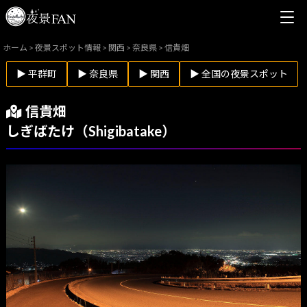
ホーム
>
夜景スポット情報
>
関西
>
奈良県
>
信貴畑
▶ 平群町
▶ 奈良県
▶ 関西
▶ 全国の夜景スポット
信貴畑
しぎばたけ（Shigibatake）