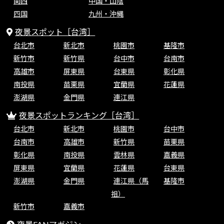
関西
中国・山陰
四国
九州・沖縄
夜景スポット［台湾］
台北市
新北市
桃園市
基隆市
新竹市
新竹県
台中市
台南市
高雄市
屏東県
台東県
彰化県
南投県
苗栗県
宜蘭県
花蓮県
澎湖県
金門県
連江県
夜景スポットランキング［台湾］
台北市
新北市
桃園市
台中市
台南市
高雄市
新竹県
苗栗県
彰化県
南投県
雲林県
嘉義県
屏東県
宜蘭県
花蓮県
台東県
澎湖県
金門県
連江県（馬
基隆市
祖）
新竹市
嘉義市