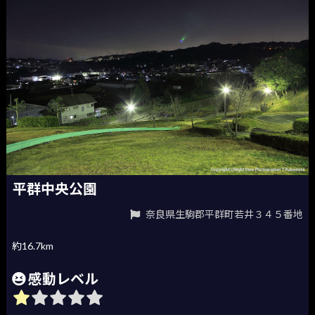
平群中央公園
奈良県生駒郡平群町若井３４５番地
約16.7km
感動レベル