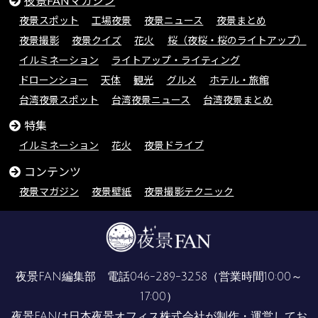
夜景FANマガジン
夜景スポット
工場夜景
夜景ニュース
夜景まとめ
夜景撮影
夜景クイズ
花火
桜（夜桜・桜のライトアップ）
イルミネーション
ライトアップ・ライティング
ドローンショー
天体
観光
グルメ
ホテル・旅館
台湾夜景スポット
台湾夜景ニュース
台湾夜景まとめ
特集
イルミネーション
花火
夜景ドライブ
コンテンツ
夜景マガジン
夜景壁紙
夜景撮影テクニック
夜景FAN編集部 電話
046-289-3258
（営業時間10:00～
17:00）
夜景FANは
日本夜景オフィス株式会社
が制作・運営してお