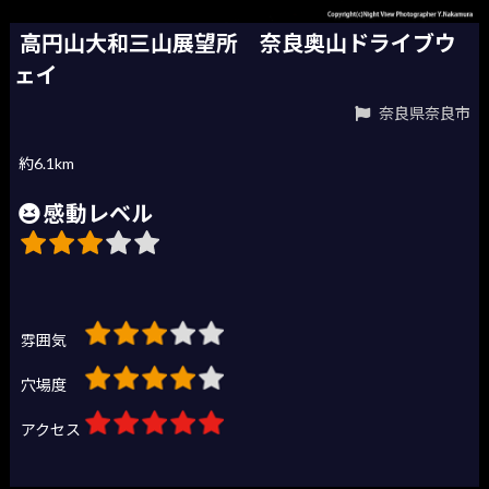
高円山大和三山展望所 奈良奥山ドライブウ
ェイ
奈良県奈良市
約6.1km
感動レベル
雰囲気
穴場度
アクセス