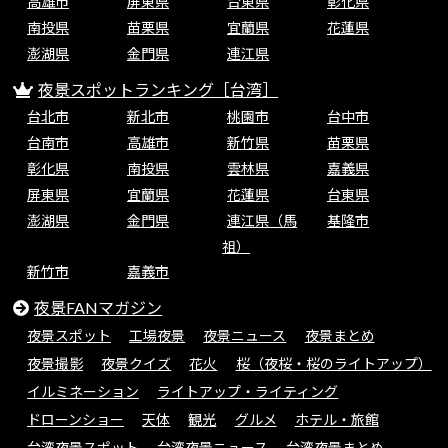
高雄市
屏東県
台東県
彰化県
南投県
苗栗県
宜蘭県
花蓮県
澎湖県
金門県
連江県
夜景スポットランキング［台湾］
台北市
新北市
桃園市
台中市
台南市
高雄市
新竹県
苗栗県
彰化県
南投県
雲林県
嘉義県
屏東県
宜蘭県
花蓮県
台東県
澎湖県
金門県
連江県（馬
基隆市
祖）
新竹市
嘉義市
夜景FANマガジン
夜景スポット
工場夜景
夜景ニュース
夜景まとめ
夜景撮影
夜景クイズ
花火
桜（夜桜・桜のライトアップ）
イルミネーション
ライトアップ・ライティング
ドローンショー
天体
観光
グルメ
ホテル・旅館
台湾夜景スポット
台湾夜景ニュース
台湾夜景まとめ