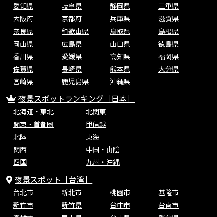
愛知県
岐阜県
静岡県
三重県
大阪府
京都府
兵庫県
滋賀県
奈良県
和歌山県
鳥取県
島根県
岡山県
広島県
山口県
徳島県
香川県
愛媛県
高知県
福岡県
佐賀県
長崎県
熊本県
大分県
宮崎県
鹿児島県
沖縄県
夜景スポットランキング［日本］
北海道・東北
北関東
関東・首都圏
甲信越
北陸
東海
関西
中国・山陰
四国
九州・沖縄
夜景スポット［台湾］
台北市
新北市
桃園市
基隆市
新竹市
新竹県
台中市
台南市