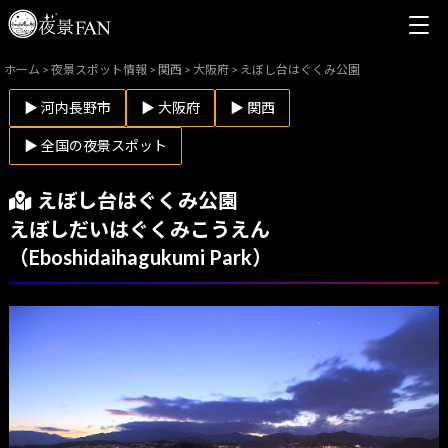
ホーム
>
夜景スポット情報
>
関西
>
大阪府
>
えぼし台はぐくみ公園
▶ 河内長野市
▶ 大阪府
▶ 関西
▶ 全国の夜景スポット
えぼし台はぐくみ公園
えぼしだいはぐくみこうえん
（Eboshidaihagukumi Park）