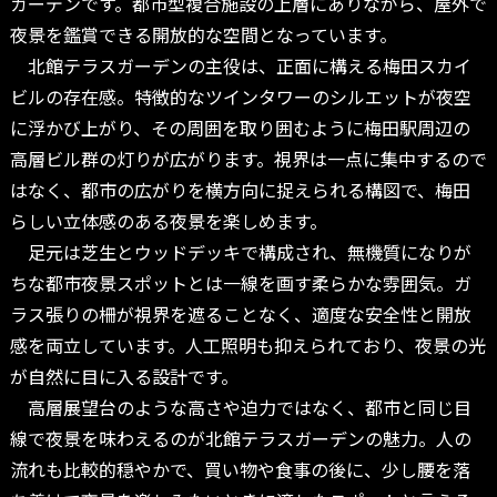
ガーデンです。都市型複合施設の上層にありながら、屋外で
夜景を鑑賞できる開放的な空間となっています。
北館テラスガーデンの主役は、正面に構える梅田スカイ
ビルの存在感。特徴的なツインタワーのシルエットが夜空
に浮かび上がり、その周囲を取り囲むように梅田駅周辺の
高層ビル群の灯りが広がります。視界は一点に集中するので
はなく、都市の広がりを横方向に捉えられる構図で、梅田
らしい立体感のある夜景を楽しめます。
足元は芝生とウッドデッキで構成され、無機質になりが
ちな都市夜景スポットとは一線を画す柔らかな雰囲気。ガ
ラス張りの柵が視界を遮ることなく、適度な安全性と開放
感を両立しています。人工照明も抑えられており、夜景の光
が自然に目に入る設計です。
高層展望台のような高さや迫力ではなく、都市と同じ目
線で夜景を味わえるのが北館テラスガーデンの魅力。人の
流れも比較的穏やかで、買い物や食事の後に、少し腰を落