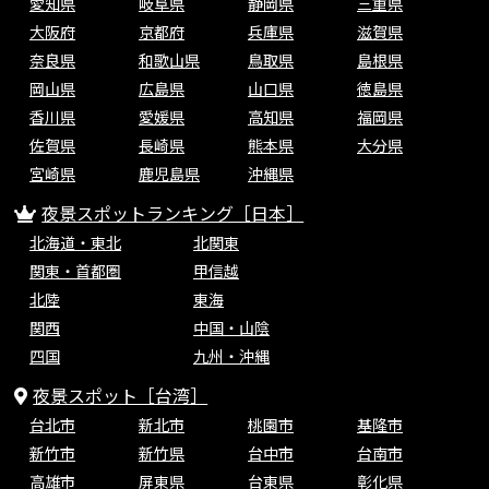
愛知県
岐阜県
静岡県
三重県
大阪府
京都府
兵庫県
滋賀県
奈良県
和歌山県
鳥取県
島根県
岡山県
広島県
山口県
徳島県
香川県
愛媛県
高知県
福岡県
佐賀県
長崎県
熊本県
大分県
宮崎県
鹿児島県
沖縄県
夜景スポットランキング［日本］
北海道・東北
北関東
関東・首都圏
甲信越
北陸
東海
関西
中国・山陰
四国
九州・沖縄
夜景スポット［台湾］
台北市
新北市
桃園市
基隆市
新竹市
新竹県
台中市
台南市
高雄市
屏東県
台東県
彰化県