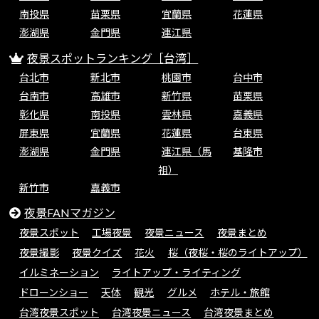
南投県
苗栗県
宜蘭県
花蓮県
澎湖県
金門県
連江県
夜景スポットランキング［台湾］
台北市
新北市
桃園市
台中市
台南市
高雄市
新竹県
苗栗県
彰化県
南投県
雲林県
嘉義県
屏東県
宜蘭県
花蓮県
台東県
澎湖県
金門県
連江県（馬
基隆市
祖）
新竹市
嘉義市
夜景FANマガジン
夜景スポット
工場夜景
夜景ニュース
夜景まとめ
夜景撮影
夜景クイズ
花火
桜（夜桜・桜のライトアップ）
イルミネーション
ライトアップ・ライティング
ドローンショー
天体
観光
グルメ
ホテル・旅館
台湾夜景スポット
台湾夜景ニュース
台湾夜景まとめ