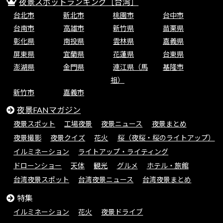
夜景スポットランキング［台湾］
台北市
新北市
桃園市
台中市
台南市
高雄市
新竹県
苗栗県
彰化県
南投県
雲林県
嘉義県
屏東県
宜蘭県
花蓮県
台東県
澎湖県
金門県
連江県（馬
基隆市
祖）
新竹市
嘉義市
夜景FANマガジン
夜景スポット
工場夜景
夜景ニュース
夜景まとめ
夜景撮影
夜景クイズ
花火
桜（夜桜・桜のライトアップ）
イルミネーション
ライトアップ・ライティング
ドローンショー
天体
観光
グルメ
ホテル・旅館
台湾夜景スポット
台湾夜景ニュース
台湾夜景まとめ
特集
イルミネーション
花火
夜景ドライブ