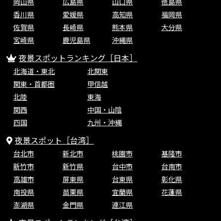
岡山県
広島県
山口県
徳島県
香川県
愛媛県
高知県
福岡県
佐賀県
長崎県
熊本県
大分県
宮崎県
鹿児島県
沖縄県
夜景スポットランキング［日本］
北海道・東北
北関東
関東・首都圏
甲信越
北陸
東海
関西
中国・山陰
四国
九州・沖縄
夜景スポット［台湾］
台北市
新北市
桃園市
基隆市
新竹市
新竹県
台中市
台南市
高雄市
屏東県
台東県
彰化県
南投県
苗栗県
宜蘭県
花蓮県
澎湖県
金門県
連江県