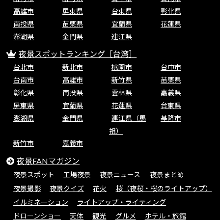
高雄市
屏東県
台東県
彰化県
南投県
苗栗県
宜蘭県
花蓮県
澎湖県
金門県
連江県
夜景スポットランキング［台湾］
台北市
新北市
桃園市
台中市
台南市
高雄市
新竹県
苗栗県
彰化県
南投県
雲林県
嘉義県
屏東県
宜蘭県
花蓮県
台東県
澎湖県
金門県
連江県（馬
基隆市
祖）
新竹市
嘉義市
夜景FANマガジン
夜景スポット
工場夜景
夜景ニュース
夜景まとめ
夜景撮影
夜景クイズ
花火
桜（夜桜・桜のライトアップ）
イルミネーション
ライトアップ・ライティング
ドローンショー
天体
観光
グルメ
ホテル・旅館