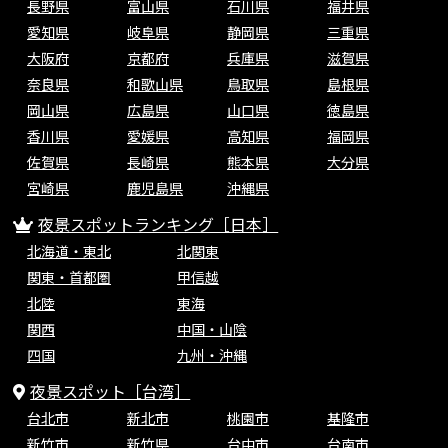
長野県
富山県
石川県
福井県
愛知県
岐阜県
静岡県
三重県
大阪府
京都府
兵庫県
滋賀県
奈良県
和歌山県
鳥取県
島根県
岡山県
広島県
山口県
徳島県
香川県
愛媛県
高知県
福岡県
佐賀県
長崎県
熊本県
大分県
宮崎県
鹿児島県
沖縄県
夜景スポットランキング［日本］
北海道・東北
北関東
関東・首都圏
甲信越
北陸
東海
関西
中国・山陰
四国
九州・沖縄
夜景スポット［台湾］
台北市
新北市
桃園市
基隆市
新竹市
新竹県
台中市
台南市