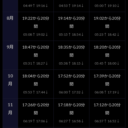
04:49↑ 19:16↓
04:53↑ 19:14↓
05:00↑ 19:10↓
8月
19:22から20分
19:14から20分
19:02から20分
間
間
間
05:08↑ 19:02↓
05:15↑ 18:54↓
05:23↑ 18:42↓
9月
18:47から20分
18:35から20分
18:20から20分
間
間
間
05:31↑ 18:27↓
05:38↑ 18:15↓
05:45↑ 18:00↓
10
18:04から20分
17:52から20分
17:39から20分
月
間
間
間
05:53↑ 17:44↓
06:00↑ 17:32↓
06:08↑ 17:19↓
11
17:26から20分
17:18から20分
17:12から20分
月
間
間
間
06:19↑ 17:06↓
06:27↑ 16:58↓
06:37↑ 16:52↓