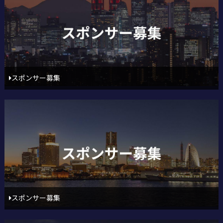
スポンサー募集
スポンサー募集