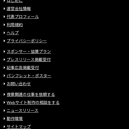
はじめに
運営会社情報
代表プロフィール
利用規約
ヘルプ
プライバシーポリシー
スポンサー・協賛プラン
プレスリリース掲載受付
記事広告掲載受付
パンフレット・ポスター
お問い合わせ
夜景関連の仕事を依頼する
Webサイト制作の相談をする
ニュースリリース
動作環境
サイトマップ