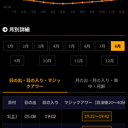
月別詳細
1月
2月
3月
4月
5月
6月
7月
8月
9月
10月
11月
12月
日の出・日の入り・マジッ
月の出・月の入り・南
クアワー
中・月齢
日付
日の出
日の入り
マジックアワー（日没後20〜40分
1(土)
05:08
19:02
19:22〜19:42