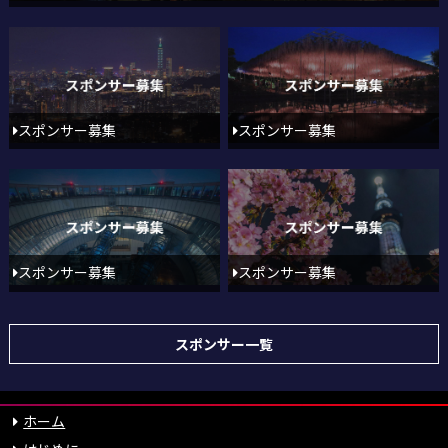
スポンサー募集
スポンサー募集
スポンサー募集
スポンサー募集
スポンサー一覧
ホーム