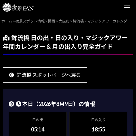
ホーム
>
夜景スポット情報
>
関西
>
大阪府
>
鉾流橋
>
マジックアワーカレンダー
鉾流橋 日の出・日の入り・マジックアワー
年間カレンダー & 月の出入り完全ガイド
鉾流橋 スポットページへ戻る
本日（
2026年8月9日
）の情報
日の出
日の入り
05:14
18:55