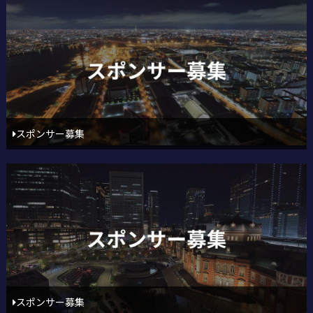
スポンサー募集
スポンサー募集