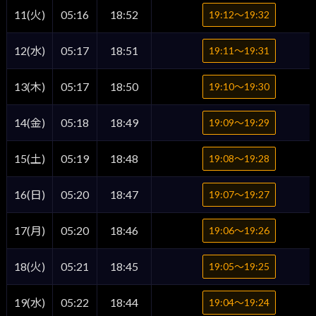
11(火)
05:16
18:52
19:12〜19:32
12(水)
05:17
18:51
19:11〜19:31
13(木)
05:17
18:50
19:10〜19:30
14(金)
05:18
18:49
19:09〜19:29
15(土)
05:19
18:48
19:08〜19:28
16(日)
05:20
18:47
19:07〜19:27
17(月)
05:20
18:46
19:06〜19:26
18(火)
05:21
18:45
19:05〜19:25
19(水)
05:22
18:44
19:04〜19:24