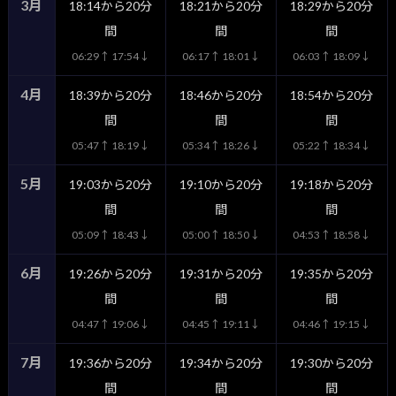
3月
18:14から20分
18:21から20分
18:29から20分
間
間
間
06:29↑ 17:54↓
06:17↑ 18:01↓
06:03↑ 18:09↓
4月
18:39から20分
18:46から20分
18:54から20分
間
間
間
05:47↑ 18:19↓
05:34↑ 18:26↓
05:22↑ 18:34↓
5月
19:03から20分
19:10から20分
19:18から20分
間
間
間
05:09↑ 18:43↓
05:00↑ 18:50↓
04:53↑ 18:58↓
6月
19:26から20分
19:31から20分
19:35から20分
間
間
間
04:47↑ 19:06↓
04:45↑ 19:11↓
04:46↑ 19:15↓
7月
19:36から20分
19:34から20分
19:30から20分
間
間
間