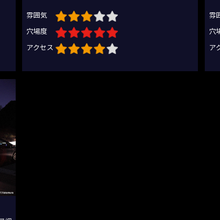
雰囲気
雰
穴場度
穴
アクセス
ア