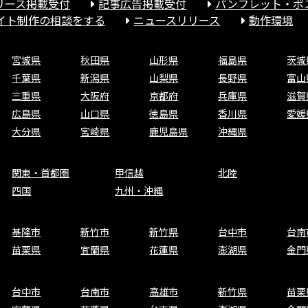
リース掲載受付
記事広告掲載受付
パンフレット・ポ
サイト制作の相談をする
ニュースリリース
動作環境
宮城県
秋田県
山形県
福島県
茨城
千葉県
新潟県
山梨県
長野県
富山
三重県
大阪府
京都府
兵庫県
滋賀
広島県
山口県
徳島県
香川県
愛媛
大分県
宮崎県
鹿児島県
沖縄県
関東・首都圏
甲信越
北陸
四国
九州・沖縄
基隆市
新竹市
新竹県
台中市
台南
苗栗県
宜蘭県
花蓮県
澎湖県
金門
台中市
台南市
高雄市
新竹県
苗栗