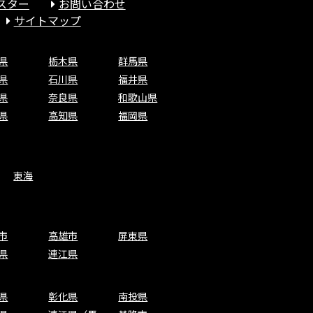
スター
お問い合わせ
サイトマップ
県
栃木県
群馬県
県
石川県
福井県
県
奈良県
和歌山県
県
高知県
福岡県
東海
市
高雄市
屏東県
県
連江県
県
彰化県
南投県