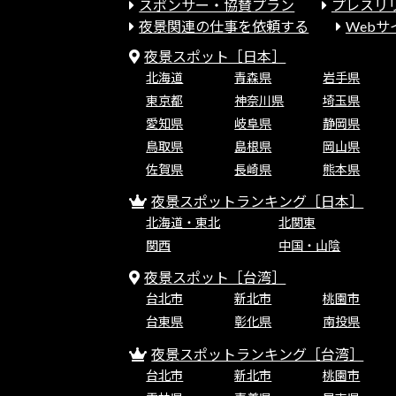
スポンサー・協賛プラン
プレスリ
夜景関連の仕事を依頼する
Web
夜景スポット［日本］
北海道
青森県
岩手県
東京都
神奈川県
埼玉県
愛知県
岐阜県
静岡県
鳥取県
島根県
岡山県
佐賀県
長崎県
熊本県
夜景スポットランキング［日本］
北海道・東北
北関東
関西
中国・山陰
夜景スポット［台湾］
台北市
新北市
桃園市
台東県
彰化県
南投県
夜景スポットランキング［台湾］
台北市
新北市
桃園市