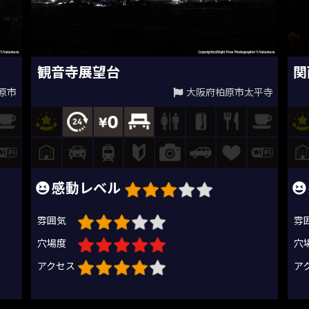
観音寺展望台
関
原市
大阪府柏原市太平寺
感動レベル
雰囲気
雰
穴場度
穴
アクセス
ア