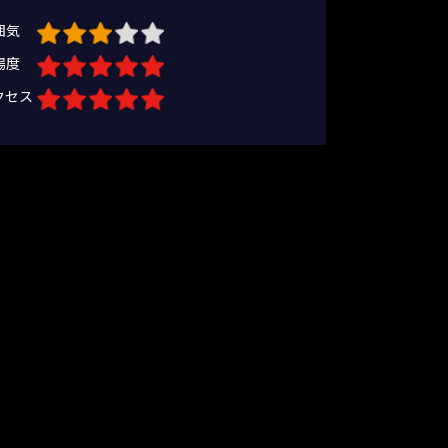
囲気
場度
クセス