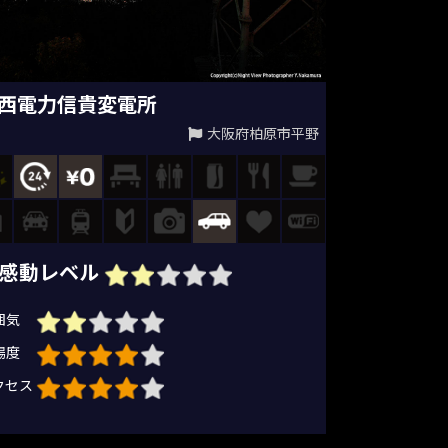
西電力信貴変電所
大阪府柏原市平野
感動レベル
囲気
場度
クセス