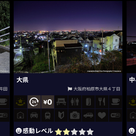
大県
中
井田
大阪府柏原市大県４丁目
感動レベル