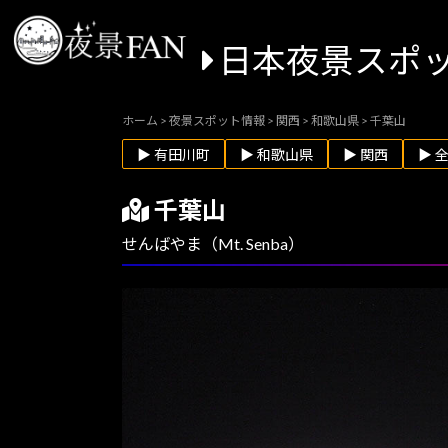
日本夜景スポ
ホーム
>
夜景スポット情報
>
関西
>
和歌山県
>
千葉山
▶ 有田川町
▶ 和歌山県
▶ 関西
▶ 
千葉山
せんばやま（Mt. Senba）