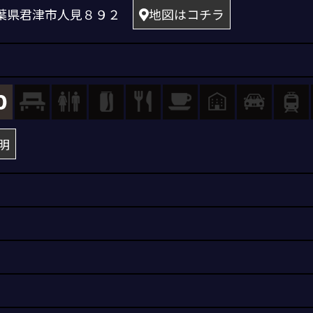
7 千葉県君津市人見８９２
地図はコチラ
明