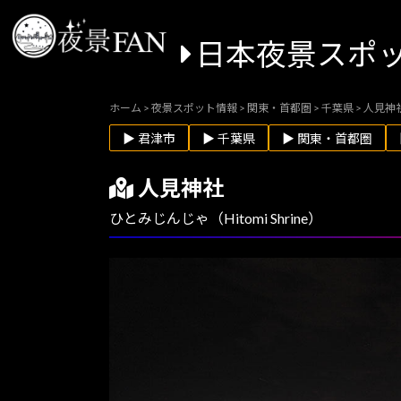
日本夜景スポ
ホーム
>
夜景スポット情報
>
関東・首都圏
>
千葉県
>
人見神
▶ 君津市
▶ 千葉県
▶ 関東・首都圏
人見神社
ひとみじんじゃ（Hitomi Shrine）