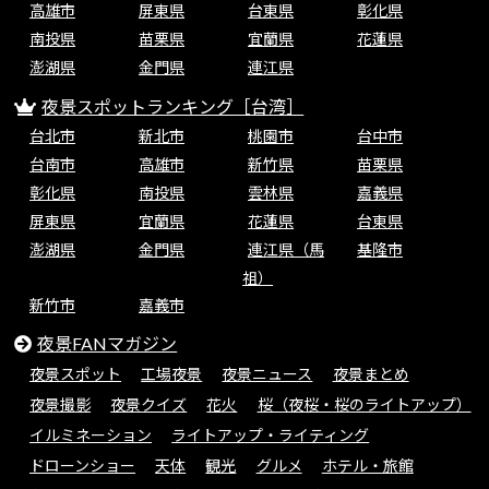
高雄市
屏東県
台東県
彰化県
南投県
苗栗県
宜蘭県
花蓮県
澎湖県
金門県
連江県
夜景スポットランキング［台湾］
台北市
新北市
桃園市
台中市
台南市
高雄市
新竹県
苗栗県
彰化県
南投県
雲林県
嘉義県
屏東県
宜蘭県
花蓮県
台東県
澎湖県
金門県
連江県（馬
基隆市
祖）
新竹市
嘉義市
夜景FANマガジン
夜景スポット
工場夜景
夜景ニュース
夜景まとめ
夜景撮影
夜景クイズ
花火
桜（夜桜・桜のライトアップ）
イルミネーション
ライトアップ・ライティング
ドローンショー
天体
観光
グルメ
ホテル・旅館