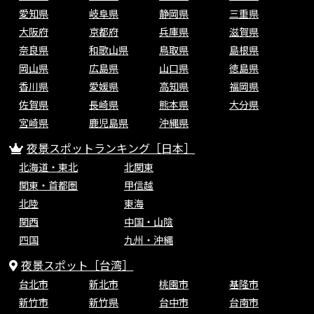
愛知県
岐阜県
静岡県
三重県
大阪府
京都府
兵庫県
滋賀県
奈良県
和歌山県
鳥取県
島根県
岡山県
広島県
山口県
徳島県
香川県
愛媛県
高知県
福岡県
佐賀県
長崎県
熊本県
大分県
宮崎県
鹿児島県
沖縄県
夜景スポットランキング［日本］
北海道・東北
北関東
関東・首都圏
甲信越
北陸
東海
関西
中国・山陰
四国
九州・沖縄
夜景スポット［台湾］
台北市
新北市
桃園市
基隆市
新竹市
新竹県
台中市
台南市