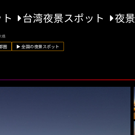
ット
台湾夜景スポット
夜
大橋
都圏
▶ 全国の夜景スポット