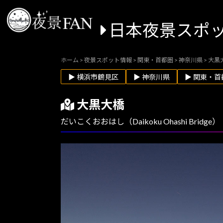
日本夜景スポ
ホーム
>
夜景スポット情報
>
関東・首都圏
>
神奈川県
>
大黒
▶ 横浜市鶴見区
▶ 神奈川県
▶ 関東・首
大黒大橋
だいこくおおはし（Daikoku Ohashi Bridge）