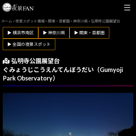
ホーム
>
夜景スポット情報
>
関東・首都圏
>
神奈川県
>
弘明寺公園展望台
▶ 横浜市南区
▶ 神奈川県
▶ 関東・首都圏
▶ 全国の夜景スポット
弘明寺公園展望台
ぐみょうじこうえんてんぼうだい（Gumyoji
Park Observatory）