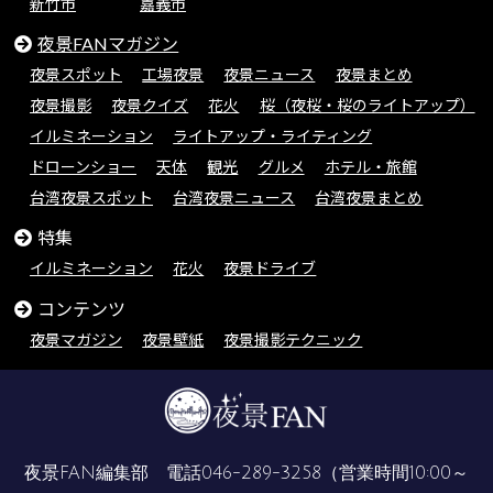
新竹市
嘉義市
夜景FANマガジン
夜景スポット
工場夜景
夜景ニュース
夜景まとめ
夜景撮影
夜景クイズ
花火
桜（夜桜・桜のライトアップ）
イルミネーション
ライトアップ・ライティング
ドローンショー
天体
観光
グルメ
ホテル・旅館
台湾夜景スポット
台湾夜景ニュース
台湾夜景まとめ
特集
イルミネーション
花火
夜景ドライブ
コンテンツ
夜景マガジン
夜景壁紙
夜景撮影テクニック
夜景FAN編集部 電話
046-289-3258
（営業時間10:00～