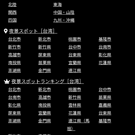
北陸
東海
関西
中国・山陰
四国
九州・沖縄
夜景スポット［台湾］
台北市
新北市
桃園市
基隆市
新竹市
新竹県
台中市
台南市
高雄市
屏東県
台東県
彰化県
南投県
苗栗県
宜蘭県
花蓮県
澎湖県
金門県
連江県
夜景スポットランキング［台湾］
台北市
新北市
桃園市
台中市
台南市
高雄市
新竹県
苗栗県
彰化県
南投県
雲林県
嘉義県
屏東県
宜蘭県
花蓮県
台東県
澎湖県
金門県
連江県（馬
基隆市
祖）