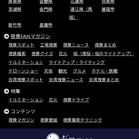
屏東県
宜蘭県
花蓮県
台東県
澎湖県
金門県
連江県（馬
基隆市
祖）
新竹市
嘉義市
夜景FANマガジン
夜景スポット
工場夜景
夜景ニュース
夜景まとめ
夜景撮影
夜景クイズ
花火
桜（夜桜・桜のライトアップ）
イルミネーション
ライトアップ・ライティング
ドローンショー
天体
観光
グルメ
ホテル・旅館
台湾夜景スポット
台湾夜景ニュース
台湾夜景まとめ
特集
イルミネーション
花火
夜景ドライブ
コンテンツ
夜景マガジン
夜景壁紙
夜景撮影テクニック