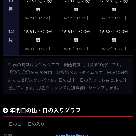
11
17:09から20分
17:01から20分
16:55から20分
月
間
間
間
06:04↑ 16:49↓
06:12↑ 16:41↓
06:22↑ 16:35↓
12
16:51から20分
16:51から20分
16:53から20分
月
間
間
間
06:33↑ 16:31↓
06:41↑ 16:31↓
06:47↑ 16:33↓
※ 表の時刻はマジックアワー開始時刻（日没後20分）です。
「〇〇:〇〇から20分間」が撮影ベストタイムです。日没10分後
までに撮影スタンバイを。日の出↑・日の入り↓も各セルに併
記しています。月名クリックで月別詳細にジャンプします。
年間日の出・日の入りグラフ
日の出
日の入り