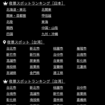
夜景スポットランキング［日本］
北海道・東北
北関東
関東・首都圏
甲信越
北陸
東海
関西
中国・山陰
四国
九州・沖縄
夜景スポット［台湾］
台北市
新北市
桃園市
基隆市
新竹市
新竹県
台中市
台南市
高雄市
屏東県
台東県
彰化県
南投県
苗栗県
宜蘭県
花蓮県
澎湖県
金門県
連江県
夜景スポットランキング［台湾］
台北市
新北市
桃園市
台中市
台南市
高雄市
新竹県
苗栗県
彰化県
南投県
雲林県
嘉義県