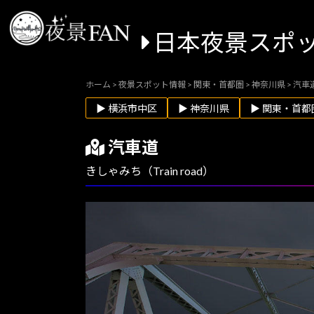
日本夜景スポ
ホーム
>
夜景スポット情報
>
関東・首都圏
>
神奈川県
>
汽車
▶ 横浜市中区
▶ 神奈川県
▶ 関東・首都
汽車道
きしゃみち（Train road）