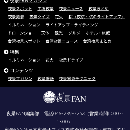
夜景FANマガジン
夜景スポット
工場夜景
夜景ニュース
夜景まとめ
夜景撮影
夜景クイズ
花火
桜（夜桜・桜のライトアップ）
イルミネーション
ライトアップ・ライティング
ドローンショー
天体
観光
グルメ
ホテル・旅館
台湾夜景スポット
台湾夜景ニュース
台湾夜景まとめ
特集
イルミネーション
花火
夜景ドライブ
コンテンツ
夜景マガジン
夜景壁紙
夜景撮影テクニック
夜景FAN編集部 電話
046-289-3258
（営業時間10:00～
17:00）
夜景FANは
日本夜景オフィス株式会社
が制作・運営してお