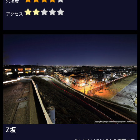
穴場度
アクセス
Z坂