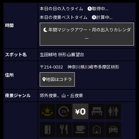
本日の日の入りタイム
取得中…
本日の夜景ベストタイム
計算中…
時間
年間マジックアワー・月の出入りカレンダ
ー
スポット名
生田緑地 枡形山展望台
〒214-0032 神奈川県川崎市多摩区枡形
住所
地図はコチラ
夜景ジャンル
郊外夜景
、
山・丘夜景