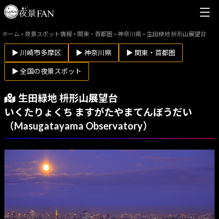
ホーム
>
夜景スポット情報
>
関東・首都圏
>
神奈川県
>
生田緑地 枡形山展望台
▶ 川崎市多摩区
▶ 神奈川県
▶ 関東・首都圏
▶ 全国の夜景スポット
生田緑地 枡形山展望台
いくたりょくち ますがたやまてんぼうだい
（Masugatayama Observatory）