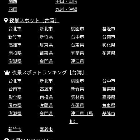
関西
中国・山陰
四国
九州・沖縄
夜景スポット［台湾］
台北市
新北市
桃園市
基隆市
新竹市
新竹県
台中市
台南市
高雄市
屏東県
台東県
彰化県
南投県
苗栗県
宜蘭県
花蓮県
澎湖県
金門県
連江県
夜景スポットランキング［台湾］
台北市
新北市
桃園市
台中市
台南市
高雄市
新竹県
苗栗県
彰化県
南投県
雲林県
嘉義県
屏東県
宜蘭県
花蓮県
台東県
澎湖県
金門県
連江県（馬
基隆市
祖）
新竹市
嘉義市