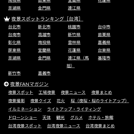
南投県
苗栗県
宜蘭県
花蓮県
澎湖県
金門県
連江県
夜景スポットランキング［台湾］
台北市
新北市
桃園市
台中市
台南市
高雄市
新竹県
苗栗県
彰化県
南投県
雲林県
嘉義県
屏東県
宜蘭県
花蓮県
台東県
澎湖県
金門県
連江県（馬
基隆市
祖）
新竹市
嘉義市
夜景FANマガジン
夜景スポット
工場夜景
夜景ニュース
夜景まとめ
夜景撮影
夜景クイズ
花火
桜（夜桜・桜のライトアップ）
イルミネーション
ライトアップ・ライティング
ドローンショー
天体
観光
グルメ
ホテル・旅館
台湾夜景スポット
台湾夜景ニュース
台湾夜景まとめ