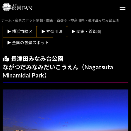
ホーム
>
夜景スポット情報
>
関東・首都圏
>
神奈川県
>
長津田みなみ台公園
▶ 横浜市緑区
▶ 神奈川県
▶ 関東・首都圏
▶ 全国の夜景スポット
長津田みなみ台公園
ながつだみなみだいこうえん（Nagatsuta
Minamidai Park）