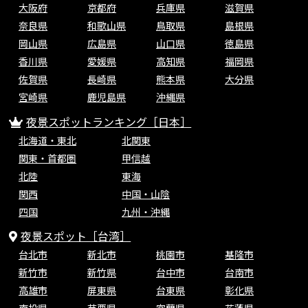
大阪府
京都府
兵庫県
滋賀県
奈良県
和歌山県
鳥取県
島根県
岡山県
広島県
山口県
徳島県
香川県
愛媛県
高知県
福岡県
佐賀県
長崎県
熊本県
大分県
宮崎県
鹿児島県
沖縄県
夜景スポットランキング［日本］
北海道・東北
北関東
関東・首都圏
甲信越
北陸
東海
関西
中国・山陰
四国
九州・沖縄
夜景スポット［台湾］
台北市
新北市
桃園市
基隆市
新竹市
新竹県
台中市
台南市
高雄市
屏東県
台東県
彰化県