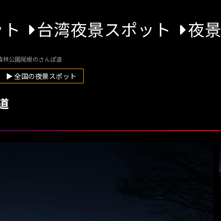
ット
台湾夜景スポット
夜
森林公園尾根のさんぽ道
▶ 全国の夜景スポット
道