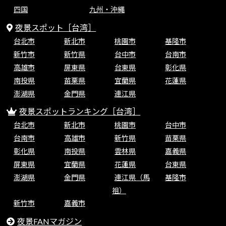
四国
九州・沖縄
夜景スポット［台湾］
台北市
新北市
桃園市
基隆市
新竹市
新竹県
台中市
台南市
高雄市
屏東県
台東県
彰化県
南投県
苗栗県
宜蘭県
花蓮県
澎湖県
金門県
連江県
夜景スポットランキング［台湾］
台北市
新北市
桃園市
台中市
台南市
高雄市
新竹県
苗栗県
彰化県
南投県
雲林県
嘉義県
屏東県
宜蘭県
花蓮県
台東県
澎湖県
金門県
連江県（馬
基隆市
祖）
新竹市
嘉義市
夜景FANマガジン