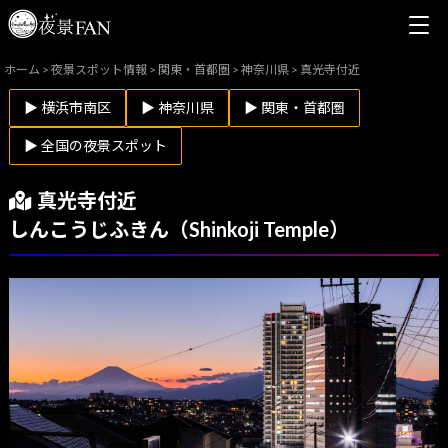
ホーム
>
夜景スポット情報
>
関東・首都圏
>
神奈川県
>
真光寺付近
▶ 横浜市南区
▶ 神奈川県
▶ 関東・首都圏
▶ 全国の夜景スポット
真光寺付近
しんこうじふきん（Shinkoji Temple）