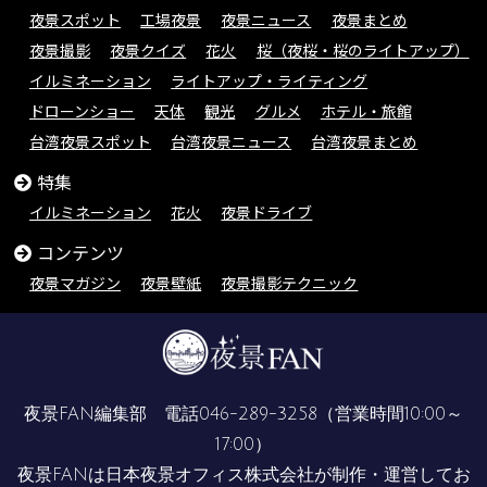
夜景スポット
工場夜景
夜景ニュース
夜景まとめ
夜景撮影
夜景クイズ
花火
桜（夜桜・桜のライトアップ）
イルミネーション
ライトアップ・ライティング
ドローンショー
天体
観光
グルメ
ホテル・旅館
台湾夜景スポット
台湾夜景ニュース
台湾夜景まとめ
特集
イルミネーション
花火
夜景ドライブ
コンテンツ
夜景マガジン
夜景壁紙
夜景撮影テクニック
夜景FAN編集部 電話
046-289-3258
（営業時間10:00～
17:00）
夜景FANは
日本夜景オフィス株式会社
が制作・運営してお