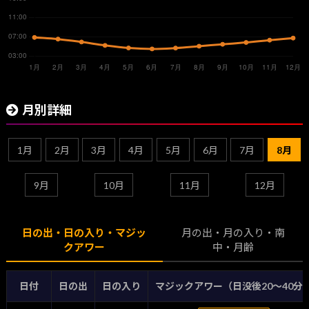
月別詳細
1月
2月
3月
4月
5月
6月
7月
8月
9月
10月
11月
12月
日の出・日の入り・マジッ
月の出・月の入り・南
クアワー
中・月齢
日付
日の出
日の入り
マジックアワー（日没後20〜40分