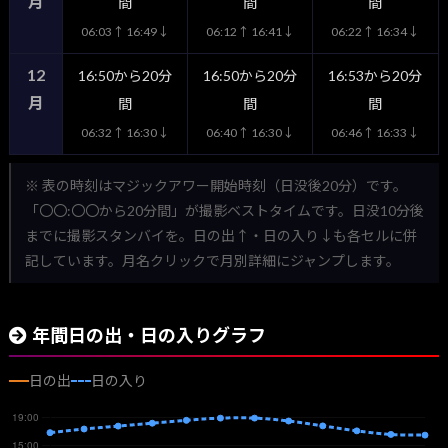
月
間
間
間
06:03↑ 16:49↓
06:12↑ 16:41↓
06:22↑ 16:34↓
12
16:50から20分
16:50から20分
16:53から20分
月
間
間
間
06:32↑ 16:30↓
06:40↑ 16:30↓
06:46↑ 16:33↓
※ 表の時刻はマジックアワー開始時刻（日没後20分）です。
「〇〇:〇〇から20分間」が撮影ベストタイムです。日没10分後
までに撮影スタンバイを。日の出↑・日の入り↓も各セルに併
記しています。月名クリックで月別詳細にジャンプします。
年間日の出・日の入りグラフ
日の出
日の入り