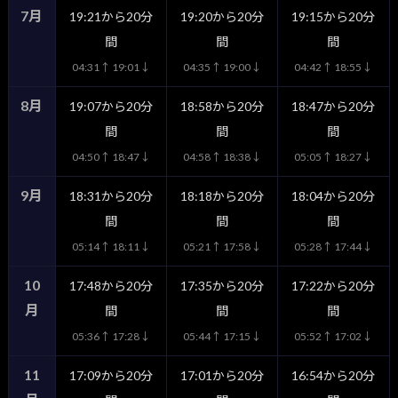
7月
19:21から20分
19:20から20分
19:15から20分
間
間
間
04:31↑ 19:01↓
04:35↑ 19:00↓
04:42↑ 18:55↓
8月
19:07から20分
18:58から20分
18:47から20分
間
間
間
04:50↑ 18:47↓
04:58↑ 18:38↓
05:05↑ 18:27↓
9月
18:31から20分
18:18から20分
18:04から20分
間
間
間
05:14↑ 18:11↓
05:21↑ 17:58↓
05:28↑ 17:44↓
10
17:48から20分
17:35から20分
17:22から20分
月
間
間
間
05:36↑ 17:28↓
05:44↑ 17:15↓
05:52↑ 17:02↓
11
17:09から20分
17:01から20分
16:54から20分