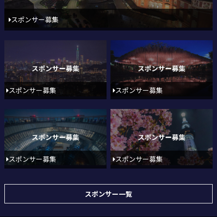
スポンサー募集
スポンサー募集
スポンサー募集
スポンサー募集
スポンサー募集
スポンサー一覧