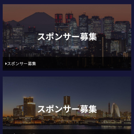
スポンサー募集