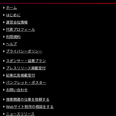
ホーム
はじめに
運営会社情報
代表プロフィール
利用規約
ヘルプ
プライバシーポリシー
スポンサー・協賛プラン
プレスリリース掲載受付
記事広告掲載受付
パンフレット・ポスター
お問い合わせ
夜景関連の仕事を依頼する
Webサイト制作の相談をする
ニュースリリース