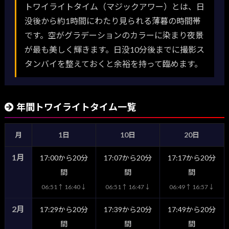
トワイライトタイム（マジックアワー）とは、日
没後から約1時間にわたり見られる薄暮の時間帯
です。空がグラデーションのカラーに染まり夜景
が最も美しく輝きます。日没10分後までに撮影ス
タンバイを整えておくと余裕を持って臨めます。
年間トワイライトタイム一覧
月
1日
10日
20日
1月
17:00から20分
17:07から20分
17:17から20分
間
間
間
06:51↑ 16:40↓
06:51↑ 16:47↓
06:49↑ 16:57↓
2月
17:29から20分
17:39から20分
17:49から20分
間
間
間