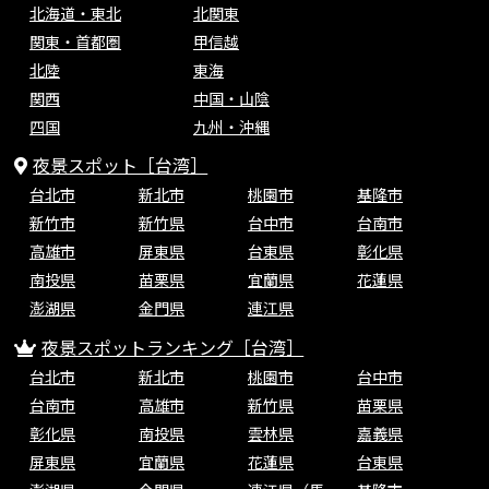
北海道・東北
北関東
関東・首都圏
甲信越
北陸
東海
関西
中国・山陰
四国
九州・沖縄
夜景スポット［台湾］
台北市
新北市
桃園市
基隆市
新竹市
新竹県
台中市
台南市
高雄市
屏東県
台東県
彰化県
南投県
苗栗県
宜蘭県
花蓮県
澎湖県
金門県
連江県
夜景スポットランキング［台湾］
台北市
新北市
桃園市
台中市
台南市
高雄市
新竹県
苗栗県
彰化県
南投県
雲林県
嘉義県
屏東県
宜蘭県
花蓮県
台東県