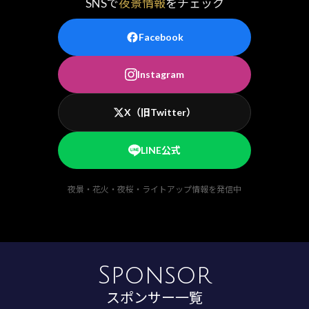
SNSで
夜景情報
をチェック
Facebook
Instagram
X（旧Twitter）
LINE公式
夜景・花火・夜桜・ライトアップ情報を発信中
Sponsor
スポンサー一覧