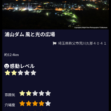
浦山ダム 風と光の広場
埼玉県秩父市荒川久那４０４１
約12.4km
感動レベル
雰囲気
穴場度