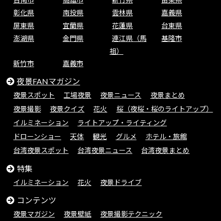
彰化県
南投県
雲林県
嘉義県
屏東県
宜蘭県
花蓮県
台東県
澎湖県
金門県
連江県（馬
基隆市
祖）
新竹市
嘉義市
夜景FANマガジン
夜景スポット
工場夜景
夜景ニュース
夜景まとめ
夜景撮影
夜景クイズ
花火
桜（夜桜・桜のライトアップ）
イルミネーション
ライトアップ・ライティング
ドローンショー
天体
観光
グルメ
ホテル・旅館
台湾夜景スポット
台湾夜景ニュース
台湾夜景まとめ
特集
イルミネーション
花火
夜景ドライブ
コンテンツ
夜景マガジン
夜景壁紙
夜景撮影テクニック