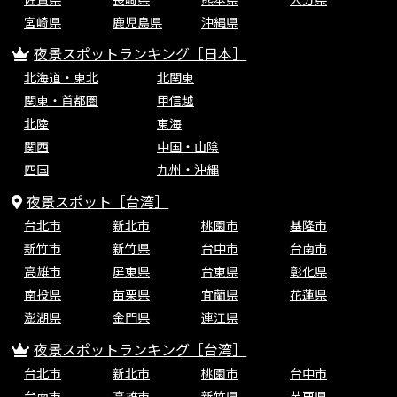
宮崎県
鹿児島県
沖縄県
夜景スポットランキング［日本］
北海道・東北
北関東
関東・首都圏
甲信越
北陸
東海
関西
中国・山陰
四国
九州・沖縄
夜景スポット［台湾］
台北市
新北市
桃園市
基隆市
新竹市
新竹県
台中市
台南市
高雄市
屏東県
台東県
彰化県
南投県
苗栗県
宜蘭県
花蓮県
澎湖県
金門県
連江県
夜景スポットランキング［台湾］
台北市
新北市
桃園市
台中市
台南市
高雄市
新竹県
苗栗県