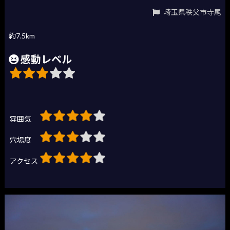
埼玉県秩父市寺尾
約7.5km
感動レベル
雰囲気
穴場度
アクセス