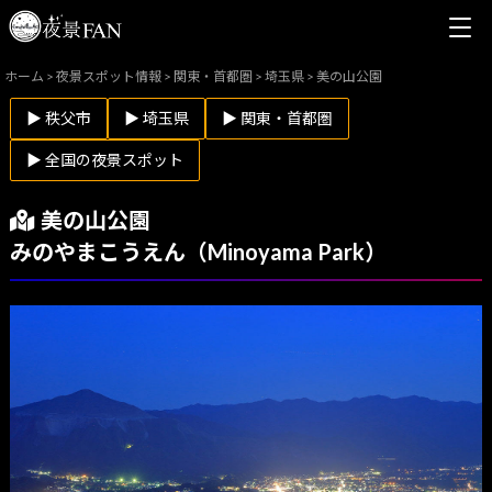
ホーム
>
夜景スポット情報
>
関東・首都圏
>
埼玉県
>
美の山公園
▶ 秩父市
▶ 埼玉県
▶ 関東・首都圏
▶ 全国の夜景スポット
美の山公園
みのやまこうえん（Minoyama Park）