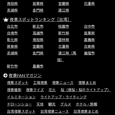
南投県
苗栗県
宜蘭県
花蓮県
澎湖県
金門県
連江県
夜景スポットランキング［台湾］
台北市
新北市
桃園市
台中市
台南市
高雄市
新竹県
苗栗県
彰化県
南投県
雲林県
嘉義県
屏東県
宜蘭県
花蓮県
台東県
澎湖県
金門県
連江県（馬
基隆市
祖）
新竹市
嘉義市
夜景FANマガジン
夜景スポット
工場夜景
夜景ニュース
夜景まとめ
夜景撮影
夜景クイズ
花火
桜（夜桜・桜のライトアップ）
イルミネーション
ライトアップ・ライティング
ドローンショー
天体
観光
グルメ
ホテル・旅館
台湾夜景スポット
台湾夜景ニュース
台湾夜景まとめ