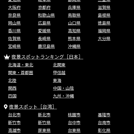
大阪府
京都府
兵庫県
滋賀県
奈良県
和歌山県
鳥取県
島根県
岡山県
広島県
山口県
徳島県
香川県
愛媛県
高知県
福岡県
佐賀県
長崎県
熊本県
大分県
宮崎県
鹿児島県
沖縄県
夜景スポットランキング［日本］
北海道・東北
北関東
関東・首都圏
甲信越
北陸
東海
関西
中国・山陰
四国
九州・沖縄
夜景スポット［台湾］
台北市
新北市
桃園市
基隆市
新竹市
新竹県
台中市
台南市
高雄市
屏東県
台東県
彰化県