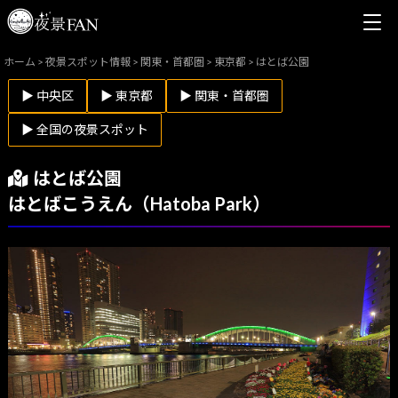
ホーム
>
夜景スポット情報
>
関東・首都圏
>
東京都
>
はとば公園
▶ 中央区
▶ 東京都
▶ 関東・首都圏
▶ 全国の夜景スポット
はとば公園
はとばこうえん（Hatoba Park）