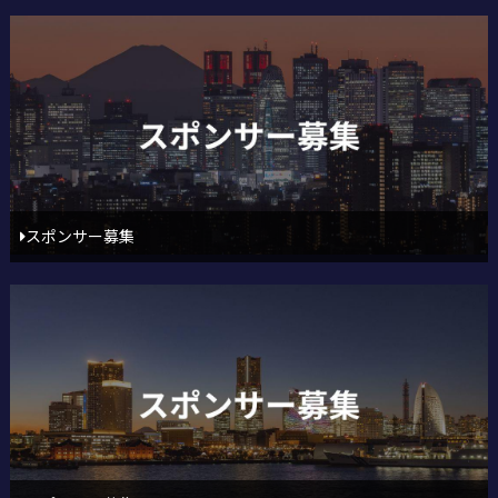
スポンサー募集