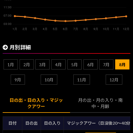
月別詳細
1月
2月
3月
4月
5月
6月
7月
8月
9月
10月
11月
12月
日の出・日の入り・マジッ
月の出・月の入り・南
クアワー
中・月齢
日付
日の出
日の入り
マジックアワー（日没後20〜40分