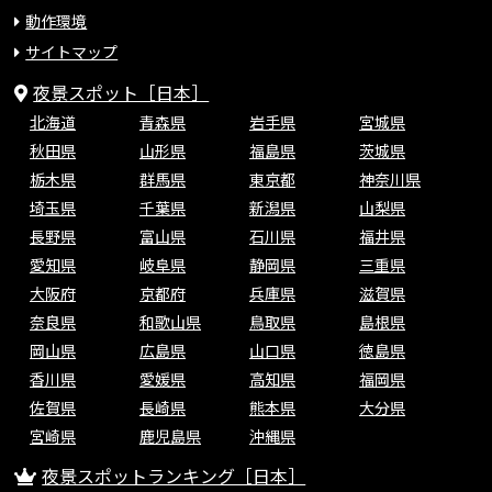
動作環境
サイトマップ
夜景スポット［日本］
北海道
青森県
岩手県
宮城県
秋田県
山形県
福島県
茨城県
栃木県
群馬県
東京都
神奈川県
埼玉県
千葉県
新潟県
山梨県
長野県
富山県
石川県
福井県
愛知県
岐阜県
静岡県
三重県
大阪府
京都府
兵庫県
滋賀県
奈良県
和歌山県
鳥取県
島根県
岡山県
広島県
山口県
徳島県
香川県
愛媛県
高知県
福岡県
佐賀県
長崎県
熊本県
大分県
宮崎県
鹿児島県
沖縄県
夜景スポットランキング［日本］