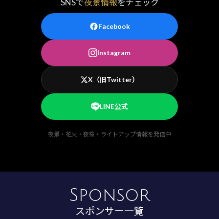
SNSで
夜景情報
をチェック
Facebook
Instagram
X（旧Twitter）
LINE公式
夜景・花火・夜桜・ライトアップ情報を発信中
Sponsor
スポンサー一覧