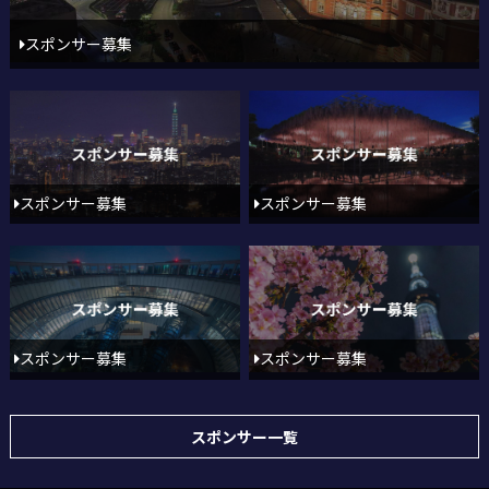
スポンサー募集
スポンサー募集
スポンサー募集
スポンサー募集
スポンサー募集
スポンサー一覧