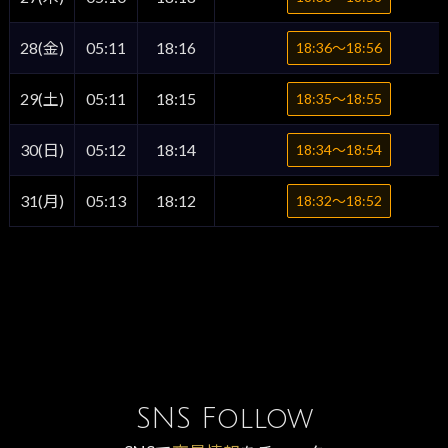
28(金)
05:11
18:16
18:36〜18:56
29(土)
05:11
18:15
18:35〜18:55
30(日)
05:12
18:14
18:34〜18:54
31(月)
05:13
18:12
18:32〜18:52
SNS Follow