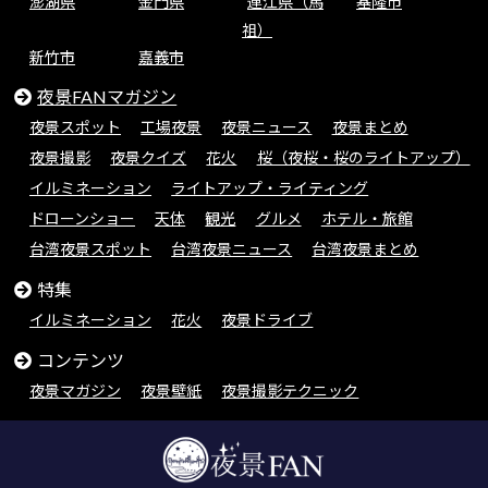
澎湖県
金門県
連江県（馬
基隆市
祖）
新竹市
嘉義市
夜景FANマガジン
夜景スポット
工場夜景
夜景ニュース
夜景まとめ
夜景撮影
夜景クイズ
花火
桜（夜桜・桜のライトアップ）
イルミネーション
ライトアップ・ライティング
ドローンショー
天体
観光
グルメ
ホテル・旅館
台湾夜景スポット
台湾夜景ニュース
台湾夜景まとめ
特集
イルミネーション
花火
夜景ドライブ
コンテンツ
夜景マガジン
夜景壁紙
夜景撮影テクニック