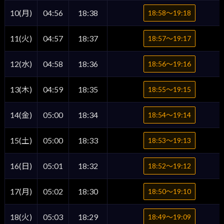
10(月)
04:56
18:38
18:58〜19:18
11(火)
04:57
18:37
18:57〜19:17
12(水)
04:58
18:36
18:56〜19:16
13(木)
04:59
18:35
18:55〜19:15
14(金)
05:00
18:34
18:54〜19:14
15(土)
05:00
18:33
18:53〜19:13
16(日)
05:01
18:32
18:52〜19:12
17(月)
05:02
18:30
18:50〜19:10
18(火)
05:03
18:29
18:49〜19:09