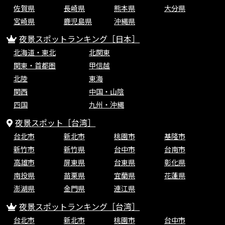
佐賀県
長崎県
熊本県
大分県
宮崎県
鹿児島県
沖縄県
夜景スポットランキング［日本］
北海道・東北
北関東
関東・首都圏
甲信越
北陸
東海
関西
中国・山陰
四国
九州・沖縄
夜景スポット［台湾］
台北市
新北市
桃園市
基隆市
新竹市
新竹県
台中市
台南市
高雄市
屏東県
台東県
彰化県
南投県
苗栗県
宜蘭県
花蓮県
澎湖県
金門県
連江県
夜景スポットランキング［台湾］
台北市
新北市
桃園市
台中市