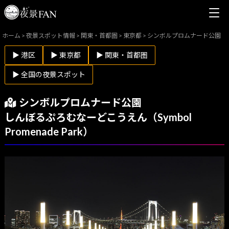
ホーム
>
夜景スポット情報
>
関東・首都圏
>
東京都
>
シンボルプロムナード公園
▶ 港区
▶ 東京都
▶ 関東・首都圏
▶ 全国の夜景スポット
シンボルプロムナード公園
しんぼるぷろむなーどこうえん（Symbol
Promenade Park）