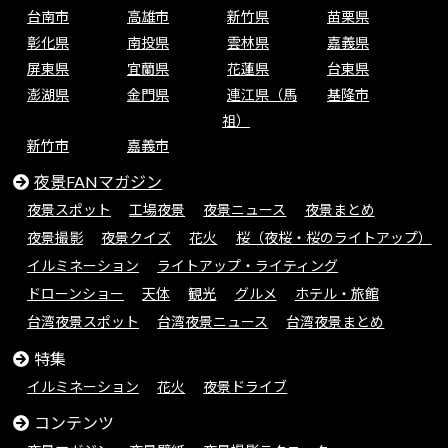
台南市
高雄市
新竹県
苗栗県
彰化県
南投県
雲林県
嘉義県
屏東県
宜蘭県
花蓮県
台東県
澎湖県
金門県
連江県（馬
基隆市
祖）
新竹市
嘉義市
夜景FANマガジン
夜景スポット
工場夜景
夜景ニュース
夜景まとめ
夜景撮影
夜景クイズ
花火
桜（夜桜・桜のライトアップ）
イルミネーション
ライトアップ・ライティング
ドローンショー
天体
観光
グルメ
ホテル・旅館
台湾夜景スポット
台湾夜景ニュース
台湾夜景まとめ
特集
イルミネーション
花火
夜景ドライブ
コンテンツ