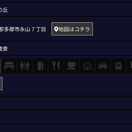
の丘
 東京都多摩市永山７丁目
地図はコチラ
夜景