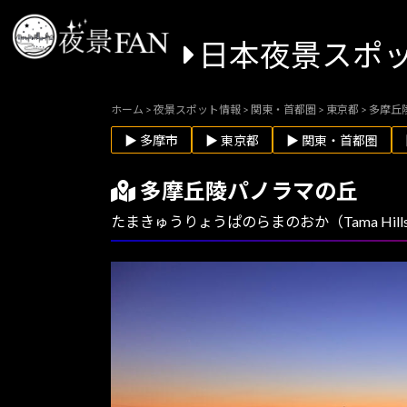
日本夜景スポ
ホーム
>
夜景スポット情報
>
関東・首都圏
>
東京都
>
多摩丘
▶ 多摩市
▶ 東京都
▶ 関東・首都圏
多摩丘陵パノラマの丘
たまきゅうりょうぱのらまのおか（Tama Hills Pa