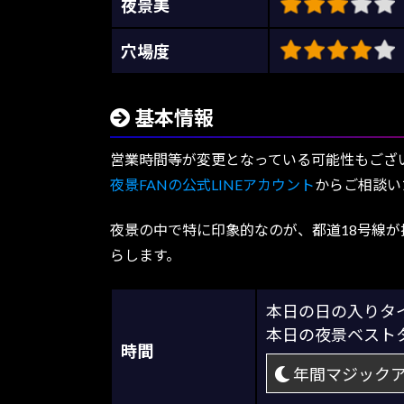
夜景美
穴場度
基本情報
営業時間等が変更となっている可能性もござ
夜景FANの公式LINEアカウント
からご相談い
夜景の中で特に印象的なのが、都道18号線
らします。
本日の日の入り
本日の夜景ベス
時間
年間マジック