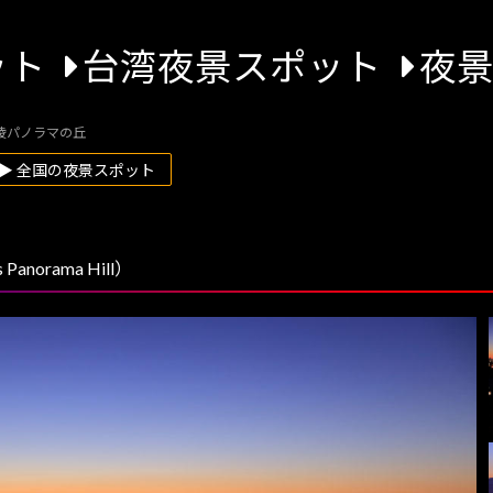
ット
台湾夜景スポット
夜
陵パノラマの丘
▶ 全国の夜景スポット
norama Hill）