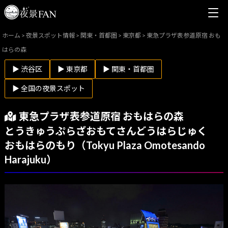
ホーム
>
夜景スポット情報
>
関東・首都圏
>
東京都
>
東急プラザ表参道原宿 おも
はらの森
▶ 渋谷区
▶ 東京都
▶ 関東・首都圏
▶ 全国の夜景スポット
東急プラザ表参道原宿 おもはらの森
とうきゅうぷらざおもてさんどうはらじゅく
おもはらのもり（Tokyu Plaza Omotesando
Harajuku）