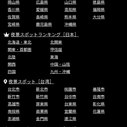
岡山県
広島県
山口県
徳島県
香川県
愛媛県
高知県
福岡県
佐賀県
長崎県
熊本県
大分県
宮崎県
鹿児島県
沖縄県
夜景スポットランキング［日本］
北海道・東北
北関東
関東・首都圏
甲信越
北陸
東海
関西
中国・山陰
四国
九州・沖縄
夜景スポット［台湾］
台北市
新北市
桃園市
基隆市
新竹市
新竹県
台中市
台南市
高雄市
屏東県
台東県
彰化県
南投県
苗栗県
宜蘭県
花蓮県
澎湖県
金門県
連江県