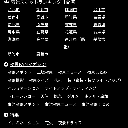
夜景スポットランキング［台湾］
台北市
新北市
桃園市
台中市
台南市
高雄市
新竹県
苗栗県
彰化県
南投県
雲林県
嘉義県
屏東県
宜蘭県
花蓮県
台東県
澎湖県
金門県
連江県（馬
基隆市
祖）
新竹市
嘉義市
夜景FANマガジン
夜景スポット
工場夜景
夜景ニュース
夜景まとめ
夜景撮影
夜景クイズ
花火
桜（夜桜・桜のライトアップ）
イルミネーション
ライトアップ・ライティング
ドローンショー
天体
観光
グルメ
ホテル・旅館
台湾夜景スポット
台湾夜景ニュース
台湾夜景まとめ
特集
イルミネーション
花火
夜景ドライブ