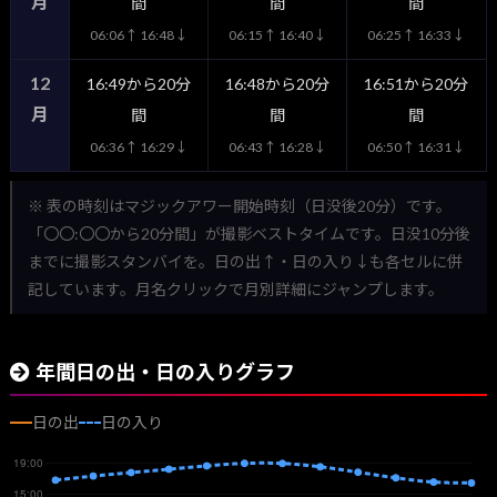
月
間
間
間
06:06↑ 16:48↓
06:15↑ 16:40↓
06:25↑ 16:33↓
12
16:49から20分
16:48から20分
16:51から20分
月
間
間
間
06:36↑ 16:29↓
06:43↑ 16:28↓
06:50↑ 16:31↓
※ 表の時刻はマジックアワー開始時刻（日没後20分）です。
「〇〇:〇〇から20分間」が撮影ベストタイムです。日没10分後
までに撮影スタンバイを。日の出↑・日の入り↓も各セルに併
記しています。月名クリックで月別詳細にジャンプします。
年間日の出・日の入りグラフ
日の出
日の入り