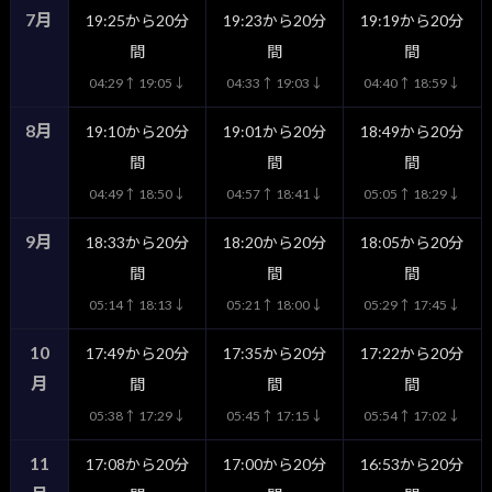
7月
19:25から20分
19:23から20分
19:19から20分
間
間
間
04:29↑ 19:05↓
04:33↑ 19:03↓
04:40↑ 18:59↓
8月
19:10から20分
19:01から20分
18:49から20分
間
間
間
04:49↑ 18:50↓
04:57↑ 18:41↓
05:05↑ 18:29↓
9月
18:33から20分
18:20から20分
18:05から20分
間
間
間
05:14↑ 18:13↓
05:21↑ 18:00↓
05:29↑ 17:45↓
10
17:49から20分
17:35から20分
17:22から20分
月
間
間
間
05:38↑ 17:29↓
05:45↑ 17:15↓
05:54↑ 17:02↓
11
17:08から20分
17:00から20分
16:53から20分