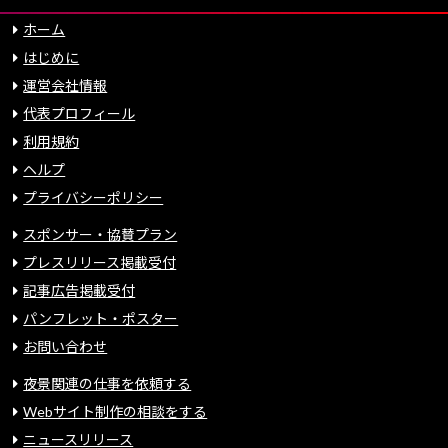
ホーム
はじめに
運営会社情報
代表プロフィール
利用規約
ヘルプ
プライバシーポリシー
スポンサー・協賛プラン
プレスリリース掲載受付
記事広告掲載受付
パンフレット・ポスター
お問い合わせ
夜景関連の仕事を依頼する
Webサイト制作の相談をする
ニュースリリース