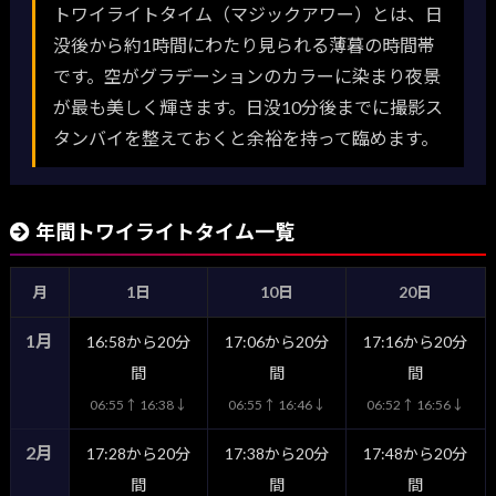
トワイライトタイム（マジックアワー）とは、日
没後から約1時間にわたり見られる薄暮の時間帯
です。空がグラデーションのカラーに染まり夜景
が最も美しく輝きます。日没10分後までに撮影ス
タンバイを整えておくと余裕を持って臨めます。
年間トワイライトタイム一覧
月
1日
10日
20日
1月
16:58から20分
17:06から20分
17:16から20分
間
間
間
06:55↑ 16:38↓
06:55↑ 16:46↓
06:52↑ 16:56↓
2月
17:28から20分
17:38から20分
17:48から20分
間
間
間