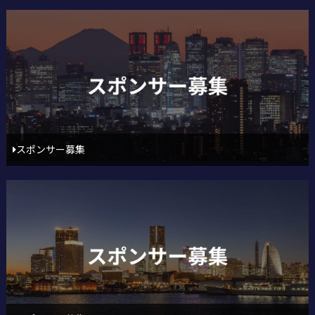
スポンサー募集