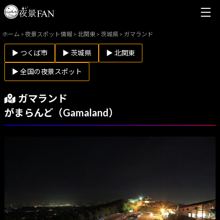
ホーム
>
夜景スポット情報
>
北関東
>
茨城県
>
ガマランド
▶ つくば市
▶ 茨城県
▶ 北関東
▶ 全国の夜景スポット
ガマランド
がまらんど（Gamaland）