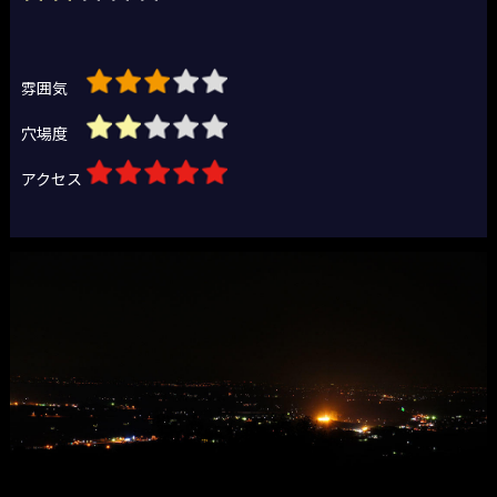
雰囲気
穴場度
アクセス