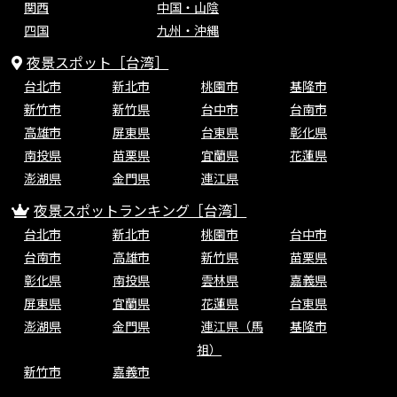
関西
中国・山陰
四国
九州・沖縄
夜景スポット［台湾］
台北市
新北市
桃園市
基隆市
新竹市
新竹県
台中市
台南市
高雄市
屏東県
台東県
彰化県
南投県
苗栗県
宜蘭県
花蓮県
澎湖県
金門県
連江県
夜景スポットランキング［台湾］
台北市
新北市
桃園市
台中市
台南市
高雄市
新竹県
苗栗県
彰化県
南投県
雲林県
嘉義県
屏東県
宜蘭県
花蓮県
台東県
澎湖県
金門県
連江県（馬
基隆市
祖）
新竹市
嘉義市