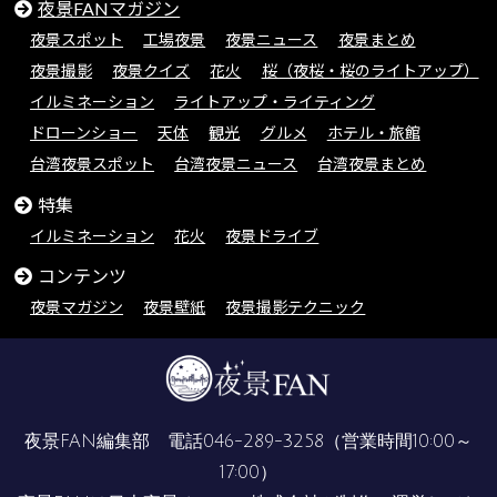
夜景FANマガジン
夜景スポット
工場夜景
夜景ニュース
夜景まとめ
夜景撮影
夜景クイズ
花火
桜（夜桜・桜のライトアップ）
イルミネーション
ライトアップ・ライティング
ドローンショー
天体
観光
グルメ
ホテル・旅館
台湾夜景スポット
台湾夜景ニュース
台湾夜景まとめ
特集
イルミネーション
花火
夜景ドライブ
コンテンツ
夜景マガジン
夜景壁紙
夜景撮影テクニック
夜景FAN編集部 電話
046-289-3258
（営業時間10:00～
17:00）