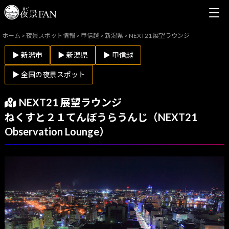
ホーム
>
夜景スポット情報
>
甲信越
>
新潟県
>
NEXT21 展望ラウンジ
▶ 新潟市
▶ 新潟県
▶ 甲信越
▶ 全国の夜景スポット
NEXT21 展望ラウンジ
ねくすと２１てんぼうらうんじ（NEXT21
Observation Lounge）