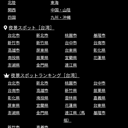
北陸
東海
関西
中国・山陰
四国
九州・沖縄
夜景スポット［台湾］
台北市
新北市
桃園市
基隆市
新竹市
新竹県
台中市
台南市
高雄市
屏東県
台東県
彰化県
南投県
苗栗県
宜蘭県
花蓮県
澎湖県
金門県
連江県
夜景スポットランキング［台湾］
台北市
新北市
桃園市
台中市
台南市
高雄市
新竹県
苗栗県
彰化県
南投県
雲林県
嘉義県
屏東県
宜蘭県
花蓮県
台東県
澎湖県
金門県
連江県（馬
基隆市
祖）
新竹市
嘉義市