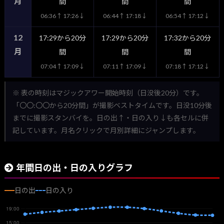
月
間
間
間
06:36↑ 17:26↓
06:44↑ 17:18↓
06:54↑ 17:12↓
12
17:29から20分
17:29から20分
17:32から20分
月
間
間
間
07:04↑ 17:09↓
07:11↑ 17:09↓
07:18↑ 17:12↓
※ 表の時刻はマジックアワー開始時刻（日没後20分）です。
「〇〇:〇〇から20分間」が撮影ベストタイムです。日没10分後
までに撮影スタンバイを。日の出↑・日の入り↓も各セルに併
記しています。月名クリックで月別詳細にジャンプします。
年間日の出・日の入りグラフ
日の出
日の入り