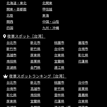
北海道・東北
北関東
関東・首都圏
甲信越
北陸
東海
関西
中国・山陰
四国
九州・沖縄
夜景スポット［台湾］
台北市
新北市
桃園市
基隆市
新竹市
新竹県
台中市
台南市
高雄市
屏東県
台東県
彰化県
南投県
苗栗県
宜蘭県
花蓮県
澎湖県
金門県
連江県
夜景スポットランキング［台湾］
台北市
新北市
桃園市
台中市
台南市
高雄市
新竹県
苗栗県
彰化県
南投県
雲林県
嘉義県
屏東県
宜蘭県
花蓮県
台東県