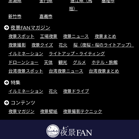
澎湖県
金門県
連江県（馬
基隆市
祖）
新竹市
嘉義市
夜景FANマガジン
夜景スポット
工場夜景
夜景ニュース
夜景まとめ
夜景撮影
夜景クイズ
花火
桜（夜桜・桜のライトアップ）
イルミネーション
ライトアップ・ライティング
ドローンショー
天体
観光
グルメ
ホテル・旅館
台湾夜景スポット
台湾夜景ニュース
台湾夜景まとめ
特集
イルミネーション
花火
夜景ドライブ
コンテンツ
夜景マガジン
夜景壁紙
夜景撮影テクニック