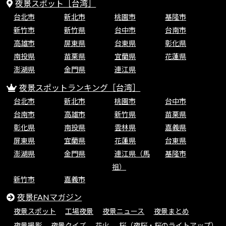
夜景スポット［台湾］
台北市
新北市
桃園市
基隆市
新竹市
新竹県
台中市
台南市
高雄市
屏東県
台東県
彰化県
南投県
苗栗県
宜蘭県
花蓮県
澎湖県
金門県
連江県
夜景スポットランキング［台湾］
台北市
新北市
桃園市
台中市
台南市
高雄市
新竹県
苗栗県
彰化県
南投県
雲林県
嘉義県
屏東県
宜蘭県
花蓮県
台東県
澎湖県
金門県
連江県（馬
基隆市
祖）
新竹市
嘉義市
夜景FANマガジン
夜景スポット
工場夜景
夜景ニュース
夜景まとめ
夜景撮影
夜景クイズ
花火
桜（夜桜・桜のライトアップ）