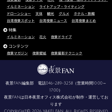
イルミネーション
ライトアップ・ライティング
ドローンショー
天体
観光
グルメ
ホテル・旅館
台湾夜景スポット
台湾夜景ニュース
台湾夜景まとめ
特集
イルミネーション
花火
夜景ドライブ
コンテンツ
夜景マガジン
夜景壁紙
夜景撮影テクニック
夜景FAN編集部 電話
046-289-3258
（営業時間10:00～
17:00）
夜景FANは
日本夜景オフィス株式会社
が制作・運営してお
ります
Copyright© 2026 YAKEI FAN. All Rights Reserved.