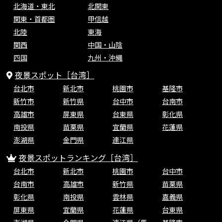
北海道・東北
北関東
関東・首都圏
甲信越
北陸
東海
関西
中国・山陰
四国
九州・沖縄
夜景スポット［台湾］
台北市
新北市
桃園市
基隆市
新竹市
新竹県
台中市
台南市
高雄市
屏東県
台東県
彰化県
南投県
苗栗県
宜蘭県
花蓮県
澎湖県
金門県
連江県
夜景スポットランキング［台湾］
台北市
新北市
桃園市
台中市
台南市
高雄市
新竹県
苗栗県
彰化県
南投県
雲林県
嘉義県
屏東県
宜蘭県
花蓮県
台東県