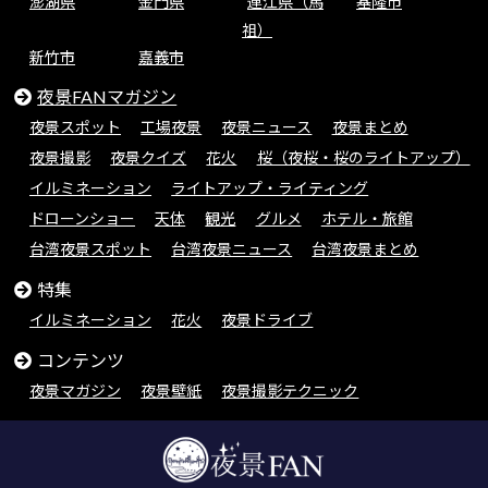
澎湖県
金門県
連江県（馬
基隆市
祖）
新竹市
嘉義市
夜景FANマガジン
夜景スポット
工場夜景
夜景ニュース
夜景まとめ
夜景撮影
夜景クイズ
花火
桜（夜桜・桜のライトアップ）
イルミネーション
ライトアップ・ライティング
ドローンショー
天体
観光
グルメ
ホテル・旅館
台湾夜景スポット
台湾夜景ニュース
台湾夜景まとめ
特集
イルミネーション
花火
夜景ドライブ
コンテンツ
夜景マガジン
夜景壁紙
夜景撮影テクニック