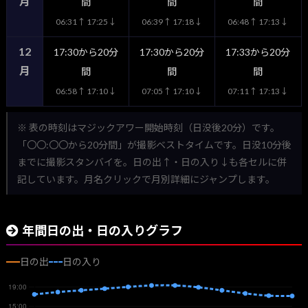
月
間
間
間
06:31↑ 17:25↓
06:39↑ 17:18↓
06:48↑ 17:13↓
12
17:30から20分
17:30から20分
17:33から20分
月
間
間
間
06:58↑ 17:10↓
07:05↑ 17:10↓
07:11↑ 17:13↓
※ 表の時刻はマジックアワー開始時刻（日没後20分）です。
「〇〇:〇〇から20分間」が撮影ベストタイムです。日没10分後
までに撮影スタンバイを。日の出↑・日の入り↓も各セルに併
記しています。月名クリックで月別詳細にジャンプします。
年間日の出・日の入りグラフ
日の出
日の入り