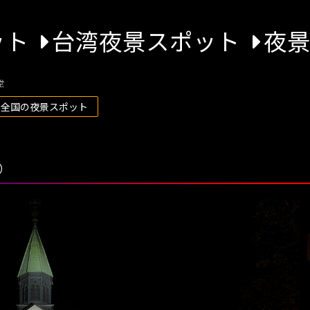
ット
台湾夜景スポット
夜
堂
 全国の夜景スポット
h）