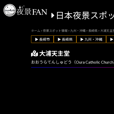
日本夜景スポ
ホーム
>
夜景スポット情報
>
九州・沖縄
>
長崎県
>
大浦天主
▶ 長崎市
▶ 長崎県
▶ 九州・沖縄
▶
大浦天主堂
おおうらてんしゅどう（Oura Catholic Churc