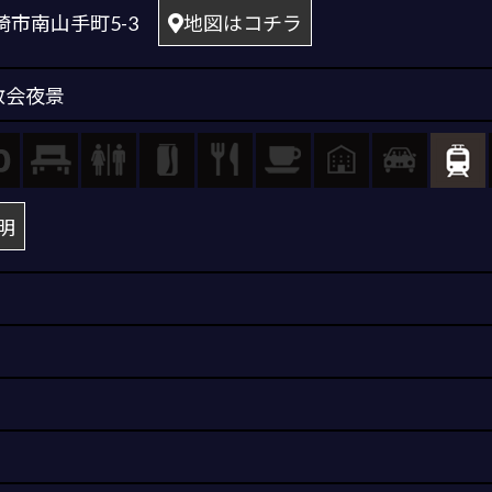
 長崎市南山手町5-3
地図はコチラ
教会夜景
明