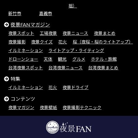
祖）
新竹市
嘉義市
夜景FANマガジン
夜景スポット
工場夜景
夜景ニュース
夜景まとめ
夜景撮影
夜景クイズ
花火
桜（夜桜・桜のライトアップ）
イルミネーション
ライトアップ・ライティング
ドローンショー
天体
観光
グルメ
ホテル・旅館
台湾夜景スポット
台湾夜景ニュース
台湾夜景まとめ
特集
イルミネーション
花火
夜景ドライブ
コンテンツ
夜景マガジン
夜景壁紙
夜景撮影テクニック