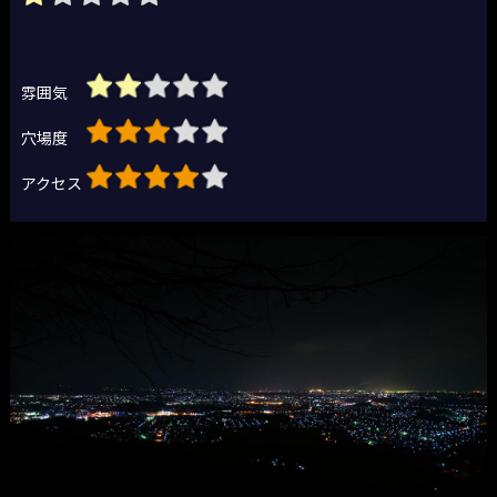
雰囲気
穴場度
アクセス