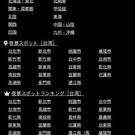
北海道・東北
北関東
関東・首都圏
甲信越
北陸
東海
関西
中国・山陰
四国
九州・沖縄
夜景スポット［台湾］
台北市
新北市
桃園市
基隆市
新竹市
新竹県
台中市
台南市
高雄市
屏東県
台東県
彰化県
南投県
苗栗県
宜蘭県
花蓮県
澎湖県
金門県
連江県
夜景スポットランキング［台湾］
台北市
新北市
桃園市
台中市
台南市
高雄市
新竹県
苗栗県
彰化県
南投県
雲林県
嘉義県
屏東県
宜蘭県
花蓮県
台東県
澎湖県
金門県
連江県（馬
基隆市