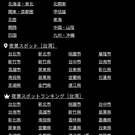
北海道・東北
北関東
関東・首都圏
甲信越
北陸
東海
関西
中国・山陰
四国
九州・沖縄
夜景スポット［台湾］
台北市
新北市
桃園市
基隆市
新竹市
新竹県
台中市
台南市
高雄市
屏東県
台東県
彰化県
南投県
苗栗県
宜蘭県
花蓮県
澎湖県
金門県
連江県
夜景スポットランキング［台湾］
台北市
新北市
桃園市
台中市
台南市
高雄市
新竹県
苗栗県
彰化県
南投県
雲林県
嘉義県
屏東県
宜蘭県
花蓮県
台東県