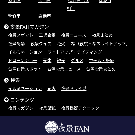
澎湖県
金門県
連江県（馬
基隆市
祖）
新竹市
嘉義市
夜景FANマガジン
夜景スポット
工場夜景
夜景ニュース
夜景まとめ
夜景撮影
夜景クイズ
花火
桜（夜桜・桜のライトアップ）
イルミネーション
ライトアップ・ライティング
ドローンショー
天体
観光
グルメ
ホテル・旅館
台湾夜景スポット
台湾夜景ニュース
台湾夜景まとめ
特集
イルミネーション
花火
夜景ドライブ
コンテンツ
夜景マガジン
夜景壁紙
夜景撮影テクニック