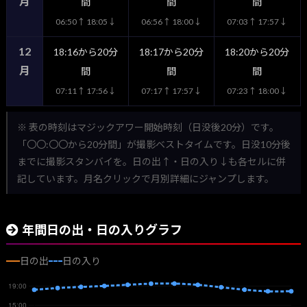
月
間
間
間
06:50↑ 18:05↓
06:56↑ 18:00↓
07:03↑ 17:57↓
12
18:16から20分
18:17から20分
18:20から20分
月
間
間
間
07:11↑ 17:56↓
07:17↑ 17:57↓
07:23↑ 18:00↓
※ 表の時刻はマジックアワー開始時刻（日没後20分）です。
「〇〇:〇〇から20分間」が撮影ベストタイムです。日没10分後
までに撮影スタンバイを。日の出↑・日の入り↓も各セルに併
記しています。月名クリックで月別詳細にジャンプします。
年間日の出・日の入りグラフ
日の出
日の入り